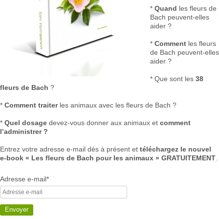
*
Quand
les fleurs de
Bach peuvent-elles
aider ?
*
Comment
les fleurs
de Bach peuvent-elles
aider ?
* Que sont les
38
fleurs de Bach
?
*
Comment traiter
les animaux avec les fleurs de Bach ?
*
Quel dosage
devez-vous donner aux animaux
et
comment
l’administrer ?
Entrez votre adresse e-mail dès à présent et
téléchargez le nouvel
e-book « Les fleurs de Bach pour les animaux » GRATUITEMENT
.
Adresse e-mail*
Envoyer