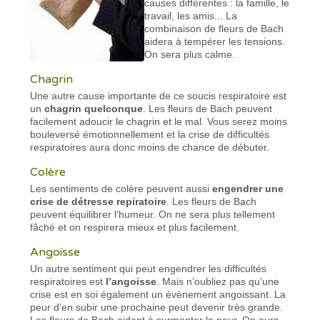
causes différentes : la famille, le
travail, les amis... La
combinaison de fleurs de Bach
aidera à tempérer les tensions.
On sera plus calme.
Chagrin
Une autre cause importante de ce soucis respiratoire est
un
chagrin quelconque
. Les fleurs de Bach peuvent
facilement adoucir le chagrin et le mal. Vous serez moins
bouleversé émotionnellement et la crise de difficultés
respiratoires aura donc moins de chance de débuter.
Colère
Les sentiments de colère peuvent aussi
engendrer une
crise de détresse repiratoire
. Les fleurs de Bach
peuvent équilibrer l’humeur. On ne sera plus tellement
fâché et on respirera mieux et plus facilement.
Angoisse
Un autre sentiment qui peut engendrer les difficultés
respiratoires est
l’angoisse
. Mais n’oubliez pas qu’une
crise est en soi également un évènement angoissant. La
peur d’en subir une prochaine peut devenir très grande.
Les fleurs de Bach aident à surmonter la peur. On aura