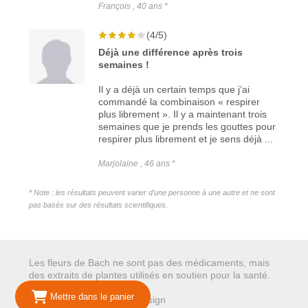
François , 40 ans *
(4/5)
Déjà une différence après trois
semaines !
Il y a déjà un certain temps que j’ai
commandé la combinaison « respirer
plus librement ». Il y a maintenant trois
semaines que je prends les gouttes pour
respirer plus librement et je sens déjà ...
Marjolaine , 46 ans *
* Note : les résultats peuvent varier d'une personne à une autre et ne sont
pas basés sur des résultats scientifiques.
Les fleurs de Bach ne sont pas des médicaments, mais
des extraits de plantes utilisés en soutien pour la santé.
Mettre dans le panier
© 2026 Mariepure - Webdesign
Publi4u