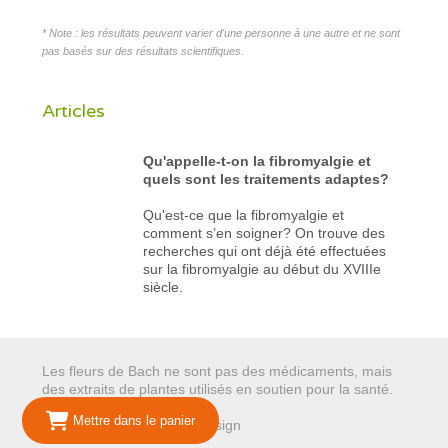
* Note : les résultats peuvent varier d'une personne à une autre et ne sont
pas basés sur des résultats scientifiques.
Articles
Qu'appelle-t-on la fibromyalgie et
quels sont les traitements adaptes?
Qu'est-ce que la fibromyalgie et
comment s’en soigner? On trouve des
recherches qui ont déjà été effectuées
sur la fibromyalgie au début du XVIIIe
siècle.
Les fleurs de Bach ne sont pas des médicaments, mais
des extraits de plantes utilisés en soutien pour la santé.
Mettre dans le panier
© 2026 Mariepure - Webdesign
Publi4u