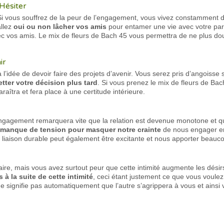
Hésiter
Si vous souffrez de la peur de l’engagement, vous vivez constamment d
allez
oui ou non lâcher vos amis
pour entamer une vie avec votre par
ec vos amis. Le mix de fleurs de Bach 45 vous permettra de ne plus dou
ir
 l’idée de devoir faire des projets d’avenir. Vous serez pris d’angoisse 
etter votre décision plus tard
. Si vous prenez le mix de fleurs de Ba
raîtra et fera place à une certitude intérieure.
engagement remarquera vite que la relation est devenue monotone et qu’
le manque de tension pour masquer notre crainte
de nous engager en
liaison durable peut également être excitante et nous apporter beauco
naire, mais vous avez surtout peur que cette intimité augmente les dési
s à la suite de cette intimité
, ceci étant justement ce que vous voulez 
e signifie pas automatiquement que l’autre s’agrippera à vous et ainsi 