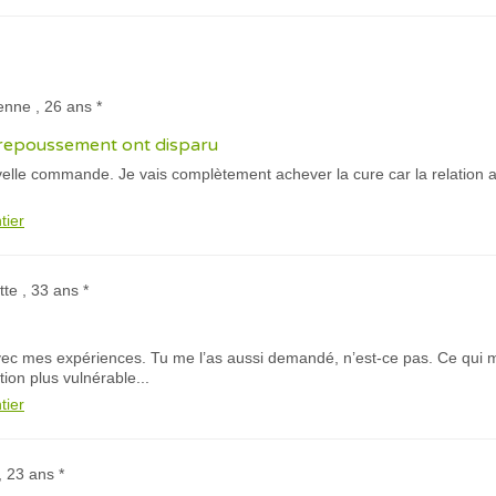
enne , 26 ans *
e repoussement ont disparu
uvelle commande. Je vais complètement achever la cure car la relation
tier
tte , 33 ans *
vec mes expériences. Tu me l’as aussi demandé, n’est-ce pas. Ce qui m
ion plus vulnérable...
tier
, 23 ans *