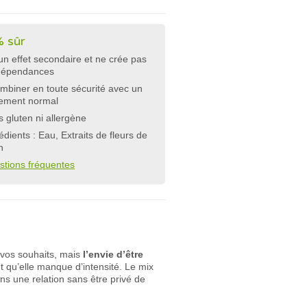
 sûr
n effet secondaire et ne crée pas
dépendances
mbiner en toute sécurité avec un
tement normal
 gluten ni allergène
édients : Eau, Extraits de fleurs de
h
stions fréquentes
 vos souhaits, mais
l’envie d’être
et qu’elle manque d’intensité. Le mix
s une relation sans être privé de