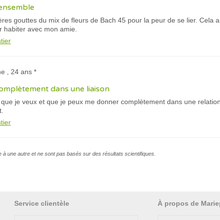
 ensemble
nières gouttes du mix de fleurs de Bach 45 pour la peur de se lier. Cela 
ler habiter avec mon amie.
tier
ne , 24 ans *
omplètement dans une liaison
s que je veux et que je peux me donner complètement dans une relation.
.
tier
e à une autre et ne sont pas basés sur des résultats scientifiques.
Service clientèle
À propos de Marie