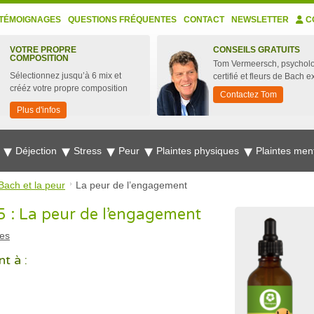
TÉMOIGNAGES
QUESTIONS FRÉQUENTES
CONTACT
NEWSLETTER
C
VOTRE PROPRE
CONSEILS GRATUITS
COMPOSITION
Tom Vermeersch, psychol
Sélectionnez jusqu’à 6 mix et
certifié et fleurs de Bach e
crééz votre propre composition
Contactez Tom
Plus d'infos
e
Déjection
Stress
Peur
Plaintes physiques
Plaintes men
Bach et la peur
La peur de l’engagement
5 : La peur de l’engagement
es
t à :