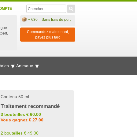
OMPTE
+ €30 = Sans frais de port
ogue
Commandez maintenant,
xpert.
payez plus tard
tales
Animaux
Contenu 50 ml
Traitement recommandé
3 bouteilles € 60.00
Vous gagnez € 27.00
2 bouteilles € 49.00