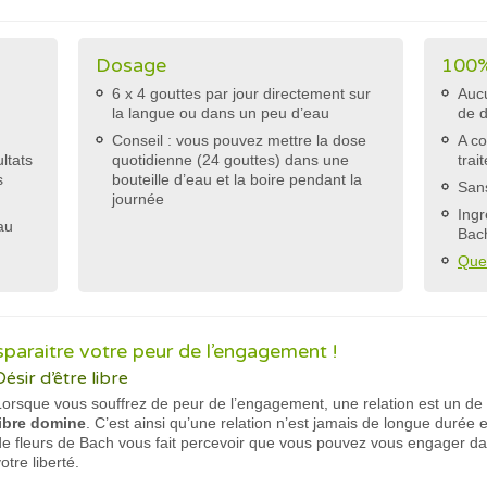
s
Dosage
100%
6 x 4 gouttes par jour directement sur
Aucu
la langue ou dans un peu d’eau
de 
Conseil : vous pouvez mettre la dose
A co
ltats
quotidienne (24 gouttes) dans une
trai
s
bouteille d’eau et la boire pendant la
Sans
journée
Ingr
au
Bac
Que
sparaitre votre peur de l’engagement !
Désir d’être libre
Lorsque vous souffrez de peur de l’engagement, une relation est un de
libre domine
. C’est ainsi qu’une relation n’est jamais de longue durée 
de fleurs de Bach vous fait percevoir que vous pouvez vous engager dan
otre liberté.