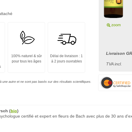
attaché
Livraison GR
100% naturel & sûr
Délai de livraison : 1
pour tous les âges
à 2 jours ouvrables
TVA incl.
s
à une autre et ne sont pas basés sur des résultats scientifiques.
rsch
(
bio
)
chologue certifié et expert en fleurs de Bach avec plus de 30 ans d'e