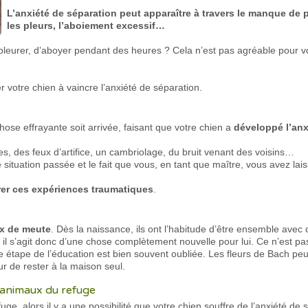
L’anxiété de séparation peut apparaître à travers le manque de 
les pleurs, l’aboiement excessif…
 pleurer, d’aboyer pendant des heures ? Cela n’est pas agréable pour v
 votre chien à vaincre l’anxiété de séparation.
hose effrayante soit arrivée, faisant que votre chien a
développé l’anx
tes, des feux d’artifice, un cambriolage, du bruit venant des voisins…
te situation passée et le fait que vous, en tant que maître, vous avez lai
rer ces expériences traumatiques
.
x de meute
. Dès la naissance, ils ont l’habitude d’être ensemble avec d
il s’agit donc d’une chose complètement nouvelle pour lui. Ce n’est pa
te étape de l’éducation est bien souvent oubliée. Les fleurs de Bach pe
r de rester à la maison seul.
s animaux du refuge
ge, alors il y a une possibilité que votre chien souffre de l’anxiété de