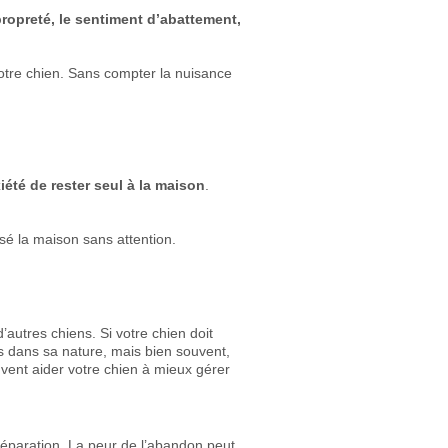
propreté, le sentiment d’abattement,
otre chien. Sans compter la nuisance
iété de rester seul à la maison
.
ssé la maison sans attention.
’autres chiens. Si votre chien doit
s dans sa nature, mais bien souvent,
uvent aider votre chien à mieux gérer
 séparation. La peur de l’abandon peut