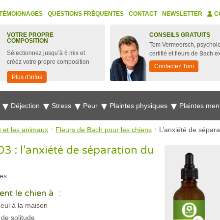
TÉMOIGNAGES
QUESTIONS FRÉQUENTES
CONTACT
NEWSLETTER
C
VOTRE PROPRE
CONSEILS GRATUITS
COMPOSITION
Tom Vermeersch, psychol
Sélectionnez jusqu’à 6 mix et
certifié et fleurs de Bach e
crééz votre propre composition
Contactez Tom
Plus d'infos
e
Déjection
Stress
Peur
Plaintes physiques
Plaintes men
 et les animaux
Fleurs de Bach pour les chiens
L’anxiété de sépara
03 : l’anxiété de séparation du
es
nt le chien à :
seul à la maison
de solitude