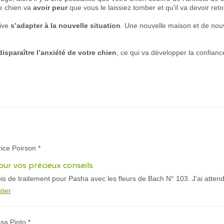
re chien va
avoir peur
que vous le laissiez tomber et qu’il va devoir ret
oive
s’adapter à la nouvelle situation
. Une nouvelle maison et de nou
 disparaître l’anxiété de votre chien
, ce qui va développer la confianc
rice Poirson *
ur vos précieux conseils
mois de traitement pour Pasha avec les fleurs de Bach N° 103. J’ai atte
tier
ssa Pinto *