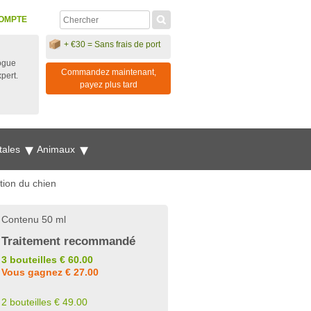
OMPTE
+ €30 = Sans frais de port
ogue
Commandez maintenant,
xpert.
payez plus tard
tales
Animaux
tion du chien
Contenu 50 ml
Traitement recommandé
3 bouteilles € 60.00
Vous gagnez € 27.00
2 bouteilles € 49.00