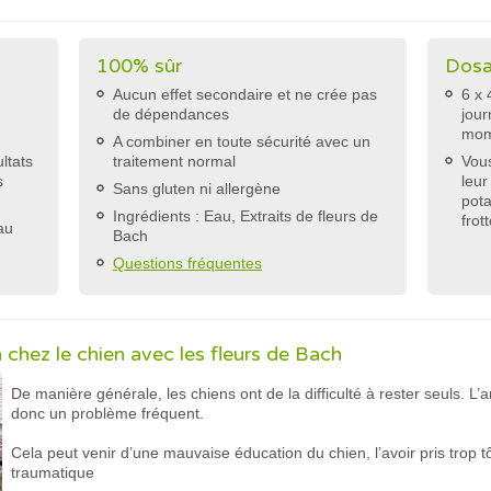
s
100% sûr
Dosa
Aucun effet secondaire et ne crée pas
6 x 
de dépendances
jour
mome
A combiner en toute sécurité avec un
ltats
traitement normal
Vous
s
leur
Sans gluten ni allergène
pota
Ingrédients : Eau, Extraits de fleurs de
frot
au
Bach
Questions fréquentes
n chez le chien avec les fleurs de Bach
De manière générale, les chiens ont de la difficulté à rester seuls. L’
donc un problème fréquent.
Cela peut venir d’une mauvaise éducation du chien, l’avoir pris trop
traumatique