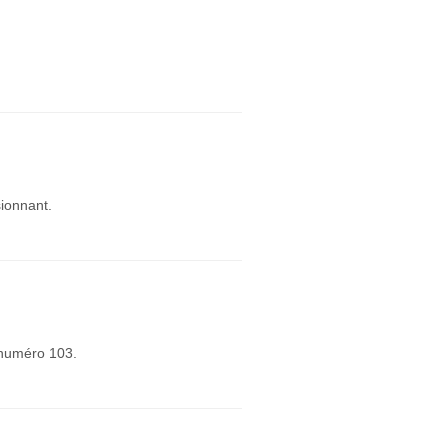
sionnant.
 numéro 103.