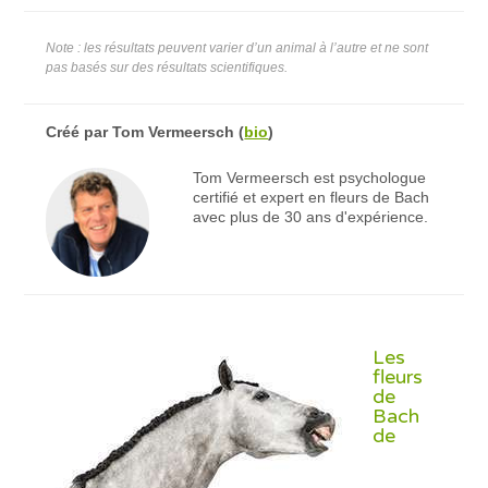
Note : les résultats peuvent varier d’un animal à l’autre et ne sont
pas basés sur des résultats scientifiques.
Créé par
Tom Vermeersch
(
bio
)
Tom Vermeersch est psychologue
certifié et expert en fleurs de Bach
avec plus de 30 ans d'expérience.
Les
fleurs
de
Bach
de