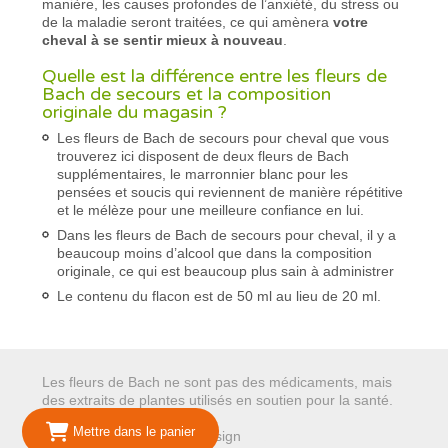
manière, les causes profondes de l’anxiété, du stress ou
de la maladie seront traitées, ce qui amènera
votre
cheval à se sentir mieux à nouveau
.
Quelle est la différence entre les fleurs de
Bach de secours et la composition
originale du magasin ?
Les fleurs de Bach de secours pour cheval que vous
trouverez ici disposent de deux fleurs de Bach
supplémentaires, le marronnier blanc pour les
pensées et soucis qui reviennent de manière répétitive
et le mélèze pour une meilleure confiance en lui.
Dans les fleurs de Bach de secours pour cheval, il y a
beaucoup moins d’alcool que dans la composition
originale, ce qui est beaucoup plus sain à administrer
Le contenu du flacon est de 50 ml au lieu de 20 ml.
Les fleurs de Bach ne sont pas des médicaments, mais
des extraits de plantes utilisés en soutien pour la santé.
Mettre dans le panier
© 2026 Mariepure - Webdesign
Publi4u