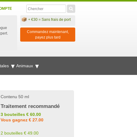
OMPTE
+ €30 = Sans frais de port
ogue
Commandez maintenant,
xpert.
payez plus tard
tales
Animaux
Contenu 50 ml
Traitement recommandé
3 bouteilles € 60.00
Vous gagnez € 27.00
2 bouteilles € 49.00