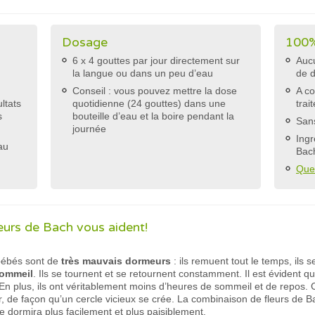
s
Dosage
100%
6 x 4 gouttes par jour directement sur
Aucu
la langue ou dans un peu d’eau
de 
Conseil : vous pouvez mettre la dose
A co
ltats
quotidienne (24 gouttes) dans une
trai
s
bouteille d’eau et la boire pendant la
Sans
journée
Ingr
au
Bac
Que
eurs de Bach vous aident!
bébés sont de
très mauvais dormeurs
: ils remuent tout le temps, ils
sommeil
. Ils se tournent et se retournent constamment. Il est évident q
En plus, ils ont véritablement moins d’heures de sommeil et de repos. 
, de façon qu’un cercle vicieux se crée. La combinaison de fleurs de B
lle dormira plus facilement et plus paisiblement.