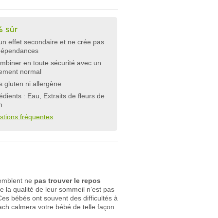
 sûr
n effet secondaire et ne crée pas
dépendances
mbiner en toute sécurité avec un
tement normal
 gluten ni allergène
édients : Eau, Extraits de fleurs de
h
stions fréquentes
 semblent ne
pas trouver le repos
ue la qualité de leur sommeil n’est pas
Ces bébés ont souvent des difficultés à
ach calmera votre bébé de telle façon