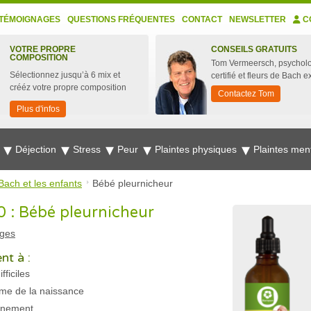
TÉMOIGNAGES
QUESTIONS FRÉQUENTES
CONTACT
NEWSLETTER
C
VOTRE PROPRE
CONSEILS GRATUITS
COMPOSITION
Tom Vermeersch, psychol
Sélectionnez jusqu’à 6 mix et
certifié et fleurs de Bach e
crééz votre propre composition
Contactez Tom
Plus d'infos
e
Déjection
Stress
Peur
Plaintes physiques
Plaintes men
Bach et les enfants
Bébé pleurnicheur
0 : Bébé pleurnicheur
ges
nt à :
ficiles
sme de la naissance
onnement