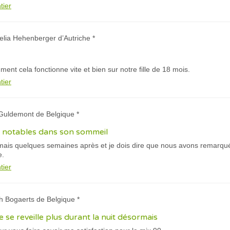
tier
elia Hehenberger d’Autriche *
ent cela fonctionne vite et bien sur notre fille de 18 mois.
tier
 Guldemont de Belgique *
notables dans son sommeil
is quelques semaines après et je dois dire que nous avons remarqu
e.
tier
h Bogaerts de Belgique *
 se reveille plus durant la nuit désormais