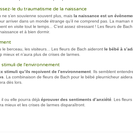
sez-le du traumatisme de la naissance
n ne s’en souvienne souvent plus, mais
la naissance est un évènemen
 pour arriver dans un monde étrange qu’il ne comprend pas. La maman n’e
ent en visite tout le temps... C’est assez stressant ! Les fleurs de Ba
naissance et à bien dormir.
ement
u le berceau, les visiteurs... Les fleurs de Bach aideront
le bébé à s’ad
p mieux et n’aura plus de crises de larmes.
x stimuli de l'environnement
ux stimuli qu’ils reçoivent de l’environnement
. Ils semblent entendre
os
. La combinaison de fleurs de Bach pour le bébé pleurnicheur aidera 
ra dès lors.
 il ou elle pourra déjà
éprouver des sentiments d’anxiété
. Les fleur
ra mieux et les crises de larmes disparaîtront.