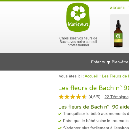
ACCUEIL
Choisissez vos fleurs de
Bach avec notre conseil
professionnel
Enfants
Bien-êtr
Vous êtes ici :
Accueil
Les Fleurs de 
Les fleurs de Bach n° 9
(
4,6
/
5
)
22
Témoigna
Les fleurs de Bach n° 90 aide
Tranquilliser le bébé aux moments dif
Faire que le bébé vainc le traumati
S’adapter plus facilement à l’envir