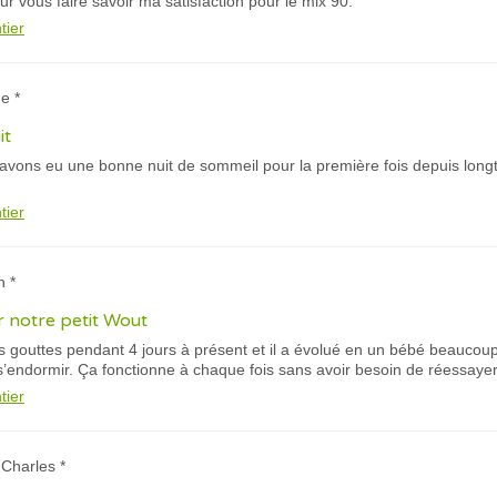
 vous faire savoir ma satisfaction pour le mix 90.
tier
e *
it
 avons eu une bonne nuit de sommeil pour la première fois depuis long
tier
n *
r notre petit Wout
 gouttes pendant 4 jours à présent et il a évolué en un bébé beaucoup
 s’endormir. Ça fonctionne à chaque fois sans avoir besoin de réessayer
tier
 Charles *