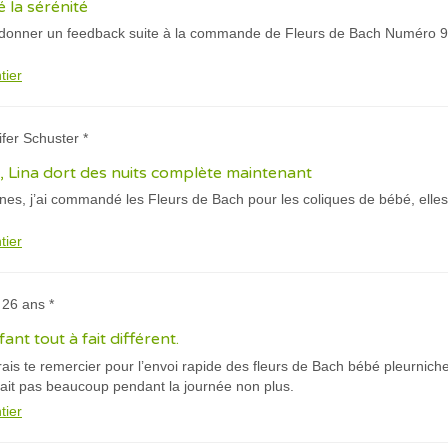
é la sérénité
 donner un feedback suite à la commande de Fleurs de Bach Numéro 90 p
tier
ifer Schuster *
 Lina dort des nuits complète maintenant
ines, j’ai commandé les Fleurs de Bach pour les coliques de bébé, elles
tier
, 26 ans *
nt tout à fait différent.
rais te remercier pour l’envoi rapide des fleurs de Bach bébé pleurniche
it pas beaucoup pendant la journée non plus.
tier