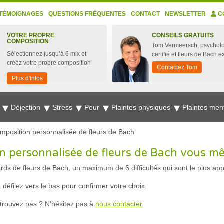
TÉMOIGNAGES
QUESTIONS FRÉQUENTES
CONTACT
NEWSLETTER
C
VOTRE PROPRE
CONSEILS GRATUITS
COMPOSITION
Tom Vermeersch, psychol
Sélectionnez jusqu’à 6 mix et
certifié et fleurs de Bach e
crééz votre propre composition
Contactez Tom
Plus d'infos
e
Déjection
Stress
Peur
Plaintes physiques
Plaintes men
omposition personnalisée de fleurs de Bach
on personnalisée de fleurs de Bach vous m
ds de fleurs de Bach, un maximum de 6 difficultés qui sont le plus ap
 défilez vers le bas pour confirmer votre choix.
 trouvez pas ? N'hésitez pas à
nous contacter
.