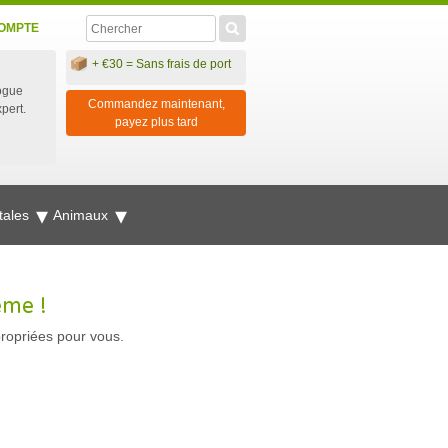
OMPTE
+ €30 = Sans frais de port
ogue
Commandez maintenant,
xpert.
payez plus tard
tales
Animaux
ême !
propriées pour vous.