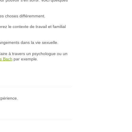
r pouvoir s’en sortir. Voici quelques
les choses différemment.
z le contexte de travail et familial
hangements dans la vie sexuelle.
faire à travers un psychologue ou un
de Bach
par exemple.
xpérience.