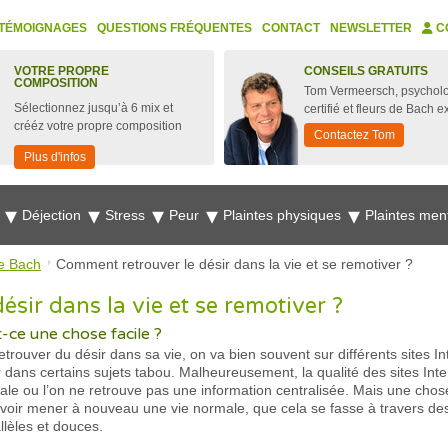
TÉMOIGNAGES
QUESTIONS FRÉQUENTES
CONTACT
NEWSLETTER
C
VOTRE PROPRE
CONSEILS GRATUITS
COMPOSITION
Tom Vermeersch, psychol
Sélectionnez jusqu’à 6 mix et
certifié et fleurs de Bach e
crééz votre propre composition
Contactez Tom
Plus d'infos
e
Déjection
Stress
Peur
Plaintes physiques
Plaintes men
e Bach
Comment retrouver le désir dans la vie et se remotiver ?
sir dans la vie et se remotiver ?
-ce une chose facile ?
ouver du désir dans sa vie, on va bien souvent sur différents sites In
r dans certains sujets tabou. Malheureusement, la qualité des sites In
ale ou l’on ne retrouve pas une information centralisée. Mais une chose 
uvoir mener à nouveau une vie normale, que cela se fasse à travers de
llèles et douces.