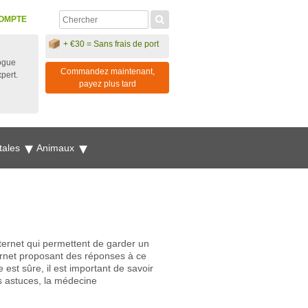
OMPTE
+ €30 = Sans frais de port
ogue
Commandez maintenant,
xpert.
payez plus tard
tales
Animaux
ternet qui permettent de garder un
ternet proposant des réponses à ce
est sûre, il est important de savoir
s astuces, la médecine