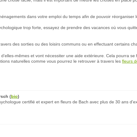
e chose facile, mais il est important de mettre les choses en place pou
s aménagements dans votre emploi du temps afin de pouvoir réorganiser 
ychologique trop forte, essayez de prendre des vacances où vous quittere
travers des sorties ou des loisirs communs ou en effectuant certains c
 d’elles-mêmes et vont nécessiter une aide extérieure. Cela pourra se 
lutions naturelles comme vous pourrez le retrouver à travers les
fleurs 
rsch
(
bio
)
chologue certifié et expert en fleurs de Bach avec plus de 30 ans d'e