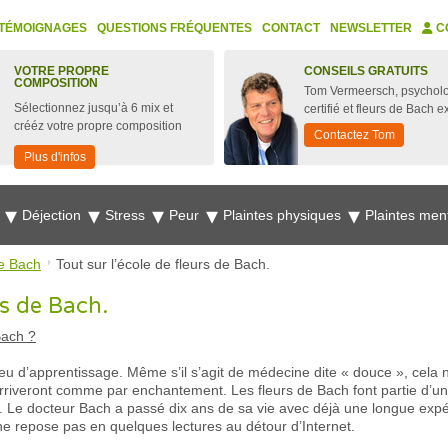
TÉMOIGNAGES
QUESTIONS FRÉQUENTES
CONTACT
NEWSLETTER
C
VOTRE PROPRE
CONSEILS GRATUITS
COMPOSITION
Tom Vermeersch, psychol
Sélectionnez jusqu’à 6 mix et
certifié et fleurs de Bach e
crééz votre propre composition
Contactez Tom
Plus d'infos
e
Déjection
Stress
Peur
Plaintes physiques
Plaintes men
e Bach
Tout sur l’école de fleurs de Bach.
rs de Bach.
Bach ?
ieu d’apprentissage. Même s’il s’agit de médecine dite « douce », cela 
rriveront comme par enchantement. Les fleurs de Bach font partie d’un
que. Le docteur Bach a passé dix ans de sa vie avec déjà une longue exp
 ne repose pas en quelques lectures au détour d’Internet.