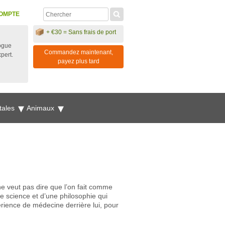
OMPTE
+ €30 = Sans frais de port
ogue
Commandez maintenant,
xpert.
payez plus tard
tales
Animaux
ne veut pas dire que l’on fait comme
e science et d’une philosophie qui
érience de médecine derrière lui, pour