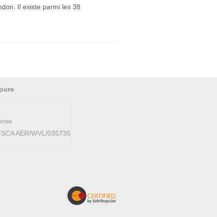
don. Il existe parmi les 38
pure
rise
AFSCA AER/WVL/035735