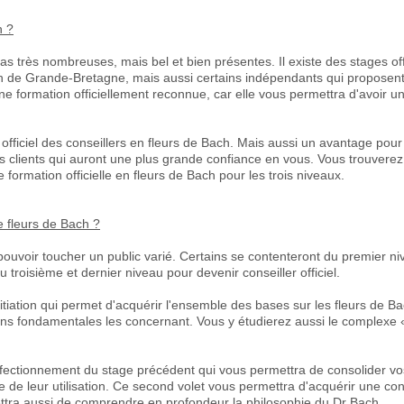
h ?
s très nombreuses, mais bel et bien présentes. Il existe des stages offi
 de Grande-Bretagne, mais aussi certains indépendants qui proposent d
ne formation officiellement reconnue, car elle vous permettra d'avoir u
re officiel des conseillers en fleurs de Bach. Mais aussi un avantage pou
s clients qui auront une plus grande confiance en vous. Vous trouverez s
ormation officielle en fleurs de Bach pour les trois niveaux.
de fleurs de Bach ?
 pouvoir toucher un public varié. Certains se contenteront du premier n
 troisième et dernier niveau pour devenir conseiller officiel.
nitiation qui permet d'acquérir l'ensemble des bases sur les fleurs de B
ons fondamentales les concernant. Vous y étudierez aussi le complexe «
erfectionnement du stage précédent qui vous permettra de consolider vo
 de leur utilisation. Ce second volet vous permettra d'acquérir une co
ettra aussi de comprendre en profondeur la philosophie du Dr Bach.