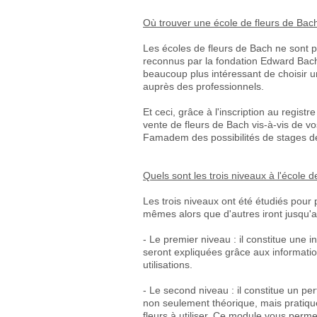
Où trouver une école de fleurs de Bac
Les écoles de fleurs de Bach ne sont pa
reconnus par la fondation Edward Bach
beaucoup plus intéressant de choisir u
auprès des professionnels.
Et ceci, grâce à l'inscription au regist
vente de fleurs de Bach vis-à-vis de vo
Famadem des possibilités de stages de f
Quels sont les trois niveaux à l'école 
Les trois niveaux ont été étudiés pour
mêmes alors que d'autres iront jusqu'au
- Le premier niveau : il constitue une i
seront expliquées grâce aux informati
utilisations.
- Le second niveau : il constitue un p
non seulement théorique, mais pratique
fleurs à utiliser. Ce module vous perm