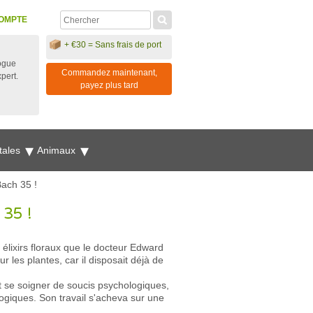
OMPTE
+ €30 = Sans frais de port
ogue
Commandez maintenant,
xpert.
payez plus tard
tales
Animaux
Bach 35 !
 35 !
élixirs floraux que le docteur Edward
les plantes, car il disposait déjà de
nt se soigner de soucis psychologiques,
ogiques. Son travail s'acheva sur une