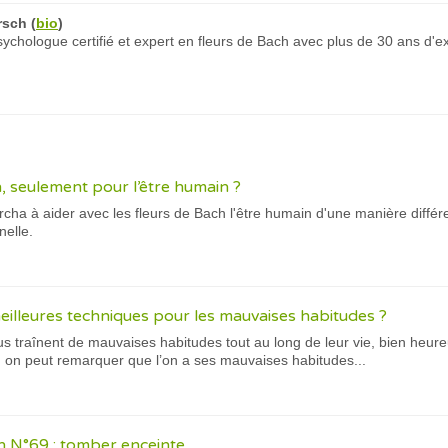
rsch
(
bio
)
chologue certifié et expert en fleurs de Bach avec plus de 30 ans d'e
, seulement pour l’être humain ?
ha à aider avec les fleurs de Bach l'être humain d'une manière différen
elle.
meilleures techniques pour les mauvaises habitudes ?
 traînent de mauvaises habitudes tout au long de leur vie, bien heureu
 on peut remarquer que l’on a ses mauvaises habitudes...
h N°69 : tomber enceinte