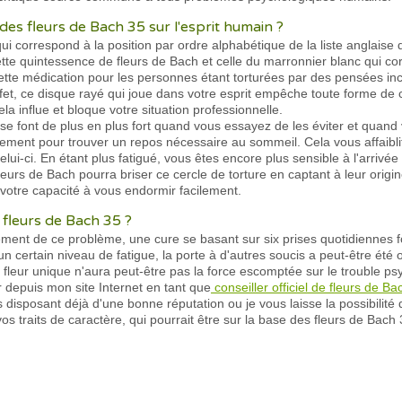
 des fleurs de Bach 35 sur l'esprit humain ?
qui correspond à la position par ordre alphabétique de la liste anglaise 
e quintessence de fleurs de Bach et celle du marronnier blanc qui cor
 cette médication pour les personnes étant torturées par des pensées in
et, ce disque rayé qui joue dans votre esprit empêche toute forme de 
la influe et bloque votre situation professionnelle.
 se font de plus en plus fort quand vous essayez de les éviter et quand
uement pour trouver un repos nécessaire au sommeil. Cela vous affai
ui-ci. En étant plus fatigué, vous êtes encore plus sensible à l'arrivé
leurs de Bach pourra briser ce cercle de torture en captant à leur origin
votre capacité à vous endormir facilement.
s fleurs de Bach 35 ?
cement de ce problème, une cure se basant sur six prises quotidiennes 
 un certain niveau de fatigue, la porte à d'autres soucis a peut-être ét
e fleur unique n'aura peut-être pas la force escomptée sur le trouble psy
depuis mon site Internet en tant que
conseiller officiel de fleurs de Ba
 disposant déjà d'une bonne réputation ou je vous laisse la possibilité 
vos traits de caractère, qui pourrait être sur la base des fleurs de Bach 