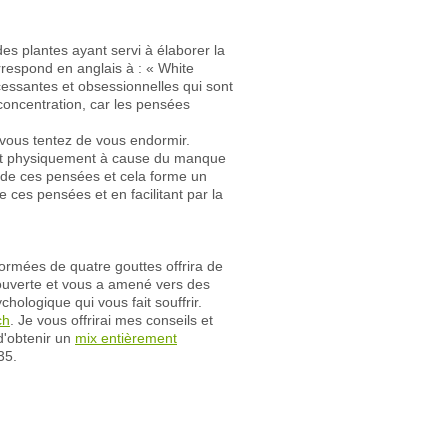
des plantes ayant servi à élaborer la
respond en anglais à : « White
cessantes et obsessionnelles qui sont
concentration, car les pensées
 vous tentez de vous endormir.
blit physiquement à cause du manque
e de ces pensées et cela forme un
e ces pensées et en facilitant par la
formées de quatre gouttes offrira de
é ouverte et vous a amené vers des
chologique qui vous fait souffrir.
ch
. Je vous offrirai mes conseils et
d'obtenir un
mix entièrement
35.