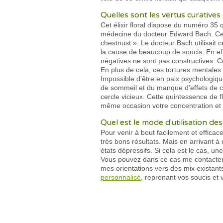
Quelles sont les vertus curatives
Cet élixir floral dispose du numéro 35 
médecine du docteur Edward Bach. Cett
chestnust ». Le docteur Bach utilisait
la cause de beaucoup de soucis. En eff
négatives ne sont pas constructives. Ce
En plus de cela, ces tortures mentales
Impossible d'être en paix psychologiq
de sommeil et du manque d'effets de cel
cercle vicieux. Cette quintessence de f
même occasion votre concentration et 
Quel est le mode d'utilisation de
Pour venir à bout facilement et effica
très bons résultats. Mais en arrivant à
états dépressifs. Si cela est le cas, un
Vous pouvez dans ce cas me contacter 
mes orientations vers des mix existants
personnalisé
, reprenant vos soucis et 