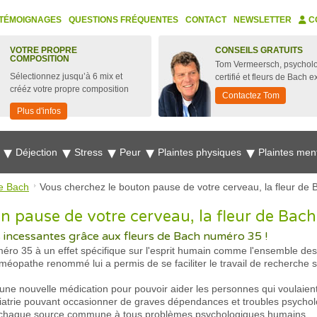
TÉMOIGNAGES
QUESTIONS FRÉQUENTES
CONTACT
NEWSLETTER
C
VOTRE PROPRE
CONSEILS GRATUITS
COMPOSITION
Tom Vermeersch, psychol
Sélectionnez jusqu’à 6 mix et
certifié et fleurs de Bach e
crééz votre propre composition
Contactez Tom
Plus d'infos
e
Déjection
Stress
Peur
Plaintes physiques
Plaintes men
e Bach
Vous cherchez le bouton pause de votre cerveau, la fleur de 
n pause de votre cerveau, la fleur de Bach
s incessantes grâce aux fleurs de Bach numéro 35 !
ro 35 à un effet spécifique sur l'esprit humain comme l'ensemble des 
pathe renommé lui a permis de se faciliter le travail de recherche sur 
d'une nouvelle médication pour pouvoir aider les personnes qui voulaie
chiatrie pouvant occasionner de graves dépendances et troubles psychol
uent chaque source commune à tous problèmes psychologiques humains.