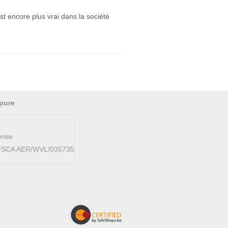
t encore plus vrai dans la société
pure
rise
AFSCA AER/WVL/035735