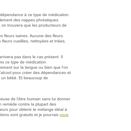
une dépendance à ce type de médication.
cialement des nappes phréatiques.
s, on trouvera que les producteurs de
es fleurs saines. Aucune des fleurs
eurs cueillies, nettoyées et triées,
rrivera pas dans le cas présent. Il
ans ce type de médication.
tement sur la langue ou bien que l'on
'alcool pour créer des dépendances et
ar un bébé. Et beaucoup de
euse de l'être humain sans lui donner
 remède contre la plupart des
eurs pour obtenir le mélange idéal à
tions sont gratuits et je pourrais
vous