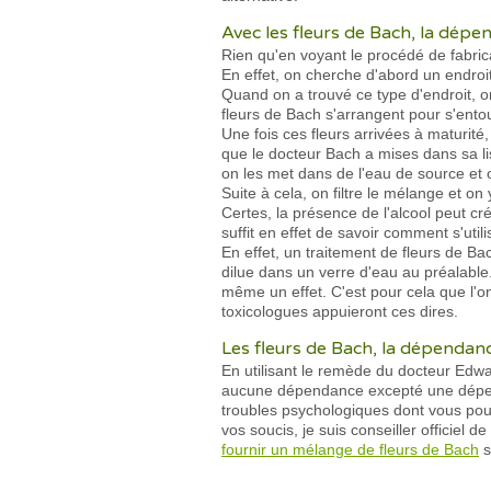
Avec les fleurs de Bach, la dépen
Rien qu'en voyant le procédé de fabrica
En effet, on cherche d'abord un endroi
Quand on a trouvé ce type d'endroit, on
fleurs de Bach s'arrangent pour s'ent
Une fois ces fleurs arrivées à maturité
que le docteur Bach a mises dans sa li
on les met dans de l'eau de source et 
Suite à cela, on filtre le mélange et on y
Certes, la présence de l'alcool peut cr
suffit en effet de savoir comment s'uti
En effet, un traitement de fleurs de Ba
dilue dans un verre d'eau au préalabl
même un effet. C'est pour cela que l'
toxicologues appuieront ces dires.
Les fleurs de Bach, la dépendan
En utilisant le remède du docteur Edw
aucune dépendance excepté une dépend
troubles psychologiques dont vous pour
vos soucis, je suis conseiller officiel 
fournir un mélange de fleurs de Bach
s