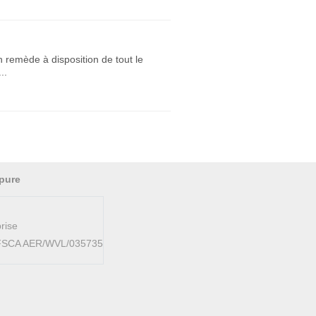
 remède à disposition de tout le
..
pure
rise
AFSCA AER/WVL/035735