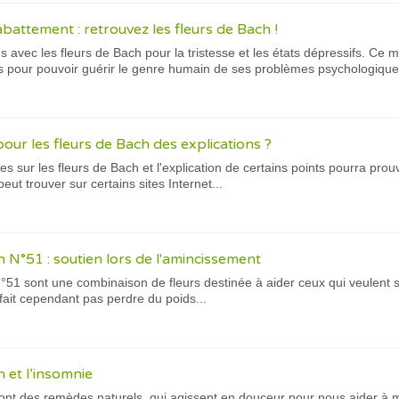
’abattement : retrouvez les fleurs de Bach !
ns avec les fleurs de Bach pour la tristesse et les états dépressifs. Ce
tés pour pouvoir guérir le genre humain de ses problèmes psychologiques
our les fleurs de Bach des explications ?
tes sur les fleurs de Bach et l'explication de certains points pourra pro
eut trouver sur certains sites Internet...
 N°51 : soutien lors de l'amincissement
51 sont une combinaison de fleurs destinée à aider ceux qui veulent s'
fait cependant pas perdre du poids...
 et l’insomnie
ont des remèdes naturels, qui agissent en douceur pour nous aider à 