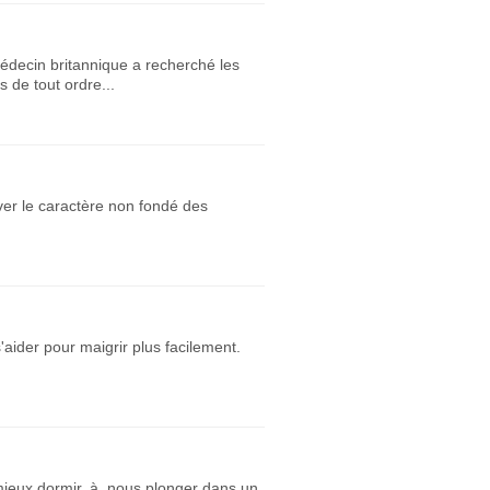
 médecin britannique a recherché les
 de tout ordre...
uver le caractère non fondé des
aider pour maigrir plus facilement.
mieux dormir, à nous plonger dans un