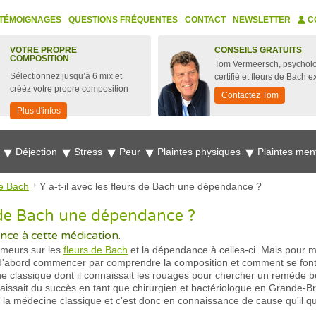
TÉMOIGNAGES
QUESTIONS FRÉQUENTES
CONTACT
NEWSLETTER
C
VOTRE PROPRE
CONSEILS GRATUITS
COMPOSITION
Tom Vermeersch, psychol
Sélectionnez jusqu’à 6 mix et
certifié et fleurs de Bach e
crééz votre propre composition
Contactez Tom
Plus d'infos
e
Déjection
Stress
Peur
Plaintes physiques
Plaintes men
e Bach
Y a-t-il avec les fleurs de Bach une dépendance ?
s de Bach une dépendance ?
nce à cette médication.
rumeurs sur les
fleurs de Bach
et la dépendance à celles-ci. Mais pour
aut d'abord commencer par comprendre la composition et comment se font
e classique dont il connaissait les rouages pour chercher un remède b
aissait du succès en tant que chirurgien et bactériologue en Grande-B
 la médecine classique et c'est donc en connaissance de cause qu'il qu