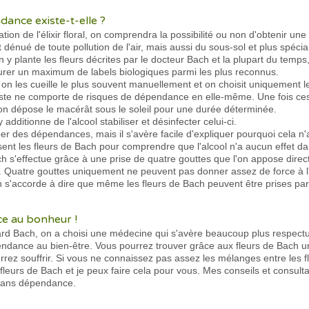
dance existe-t-elle ?
tion de l'élixir floral, on comprendra la possibilité ou non d'obtenir 
t dénué de toute pollution de l'air, mais aussi du sous-sol et plus spé
 y plante les fleurs décrites par le docteur Bach et la plupart du temp
ourer un maximum de labels biologiques parmi les plus reconnus.
, on les cueille le plus souvent manuellement et on choisit uniquement l
ste ne comporte de risques de dépendance en elle-même. Une fois ces fl
on dépose le macérât sous le soleil pour une durée déterminée.
 additionne de l'alcool stabiliser et désinfecter celui-ci.
éer des dépendances, mais il s'avère facile d'expliquer pourquoi cela n'a
lisent les fleurs de Bach pour comprendre que l'alcool n'a aucun effet d
ch s'effectue grâce à une prise de quatre gouttes que l'on appose direc
e. Quatre gouttes uniquement ne peuvent pas donner assez de force à l
on s'accorde à dire que même les fleurs de Bach peuvent être prises p
ce au bonheur !
ard Bach, on a choisi une médecine qui s'avère beaucoup plus respectu
ance au bien-être. Vous pourrez trouver grâce aux fleurs de Bach un
rez souffrir. Si vous ne connaissez pas assez les mélanges entre les fl
de fleurs de Bach et je peux faire cela pour vous. Mes conseils et consulta
ans dépendance.