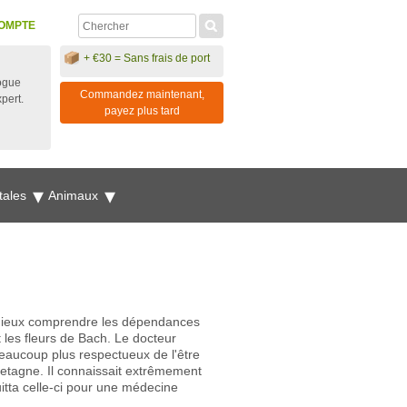
OMPTE
+ €30 = Sans frais de port
ogue
Commandez maintenant,
xpert.
payez plus tard
tales
Animaux
 mieux comprendre les dépendances
 les fleurs de Bach. Le docteur
eaucoup plus respectueux de l'être
retagne. Il connaissait extrêmement
itta celle-ci pour une médecine