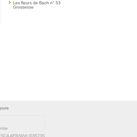
Les fleurs de Bach n° 53
Grossesse
pure
rise
AFSCA AER/WVL/035735