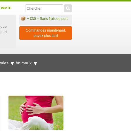
OMPTE
+ €30 = Sans frais de port
ogue
Commandez maintenant,
xpert.
payez plus tard
tales
Animaux