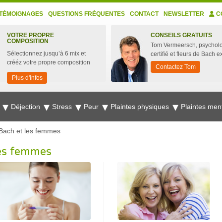
TÉMOIGNAGES
QUESTIONS FRÉQUENTES
CONTACT
NEWSLETTER
C
VOTRE PROPRE
CONSEILS GRATUITS
COMPOSITION
Tom Vermeersch, psychol
Sélectionnez jusqu’à 6 mix et
certifié et fleurs de Bach e
crééz votre propre composition
Contactez Tom
Plus d'infos
e
Déjection
Stress
Peur
Plaintes physiques
Plaintes men
 Bach et les femmes
les femmes