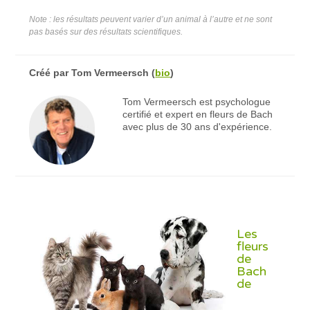
Note : les résultats peuvent varier d’un animal à l’autre et ne sont
pas basés sur des résultats scientifiques.
Créé par
Tom Vermeersch
(
bio
)
Tom Vermeersch est psychologue
certifié et expert en fleurs de Bach
avec plus de 30 ans d'expérience.
Les
fleurs
de
Bach
de