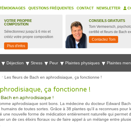
TÉMOIGNAGES
QUESTIONS FRÉQUENTES
CONTACT
NEWSLETTER
C
VOTRE PROPRE
CONSEILS GRATUITS
COMPOSITION
Tom Vermeersch, psychol
Sélectionnez jusqu’à 6 mix et
certifié et fleurs de Bach e
crééz votre propre composition
Contactez Tom
Plus d'infos
e
Déjection
Stress
Peur
Plaintes physiques
Plaintes men
Les fleurs de Bach en aphrodisiaque, ça fonctionne !
phrodisiaque, ça fonctionne !
e Bach en aphrodisiaque !
 comme aphrodisiaque sont bons. La médecine du docteur Edward Bach a 
humains de toutes sortes. Grâce à 38 plantes qu'il a reconnues pour l
sé une nouvelle forme de médication entièrement naturelle qui permet 
iliser un de ces élixirs floraux ou de faire appel à un mélange entre plu
.