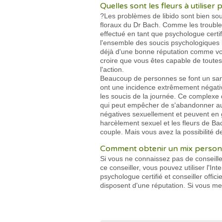
Quelles sont les fleurs à utilise
?Les problèmes de libido sont bien sou
floraux du Dr Bach. Comme les troubles
effectué en tant que psychologue certi
l'ensemble des soucis psychologiques 
déjà d'une bonne réputation comme vou
croire que vous êtes capable de toute
l'action.
Beaucoup de personnes se font un sang
ont une incidence extrêmement négative
les soucis de la journée. Ce complexe 
qui peut empêcher de s'abandonner au 
négatives sexuellement et peuvent en
harcèlement sexuel et les fleurs de Ba
couple. Mais vous avez la possibilité d
Comment obtenir un mix personn
Si vous ne connaissez pas de conseiller 
ce conseiller, vous pouvez utiliser l'Int
psychologue certifié et conseiller offi
disposent d'une réputation. Si vous 