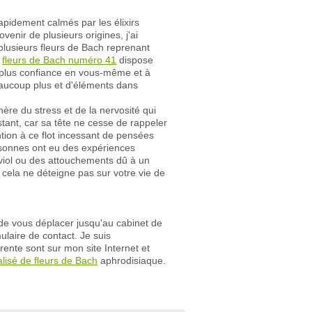
apidement calmés par les élixirs
enir de plusieurs origines, j'ai
 plusieurs fleurs de Bach reprenant
e
fleurs de Bach numéro 41
dispose
e plus confiance en vous-même et à
aucoup plus et d'éléments dans
re du stress et de la nervosité qui
tant, car sa tête ne cesse de rappeler
tion à ce flot incessant de pensées
rsonnes ont eu des expériences
iol ou des attouchements dû à un
cela ne déteigne pas sur votre vie de
e de vous déplacer jusqu'au cabinet de
mulaire de contact. Je suis
rente sont sur mon site Internet et
lisé de fleurs de Bach
aphrodisiaque.