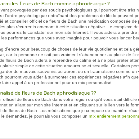
r parmi les fleurs de Bach comme aphrodisiaque ?
vent provoqués par des soucis psychologiques qui pourront être très r
 d'ordre psychologique entraînant des problèmes de libido peuvent prov
fié et conseiller officiel de fleurs de Bach une médication composée de
les plus récurrents amenant à cette situation négative. Le complexe d
s pourrez le constater sur mon site Internet. Il vous aidera à prendr
s les performances que vous avez imaginé pour pouvoir vous lancer be
 d'encre pour beaucoup de choses de leur vie quotidienne et cela génè
, car la personne ne sait pas vraiment s'abandonner au plaisir de l'ins
de fleurs de Bach aidera à reprendre du calme et à ne plus prêter atten
plaisir simple de cette situation amoureuse et sexuelle. Certaines pe
 garder de mauvais souvenirs ou auront eu un traumatisme comme un v
ch pourront vous aider à surmonter ces expériences négatives afin que 
e faire appel à un professionnel pour un mix personnalisé.
alisé de fleurs de Bach aphrodisiaque ??
officiel de fleurs de Bach dans votre région ou qu'il vous était difficil
ernet en allant sur mon site Internet et en cliquant sur le lien vers le for
ciel de fleurs de Bach. Les médications que je compose de manière récur
me le demandez, je pourrais vous composer un
mix entièrement personna