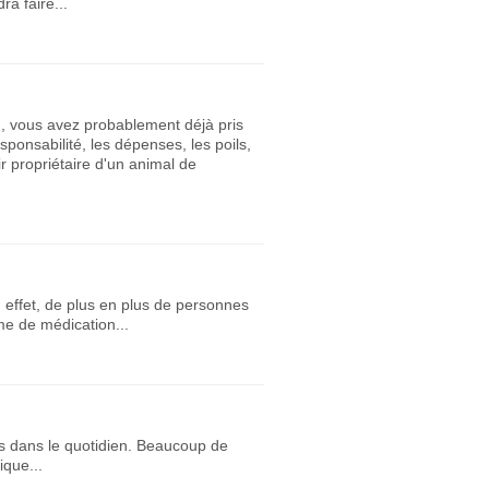
a faire...
, vous avez probablement déjà pris
ponsabilité, les dépenses, les poils,
ir propriétaire d'un animal de
n effet, de plus en plus de personnes
e de médication...
és dans le quotidien. Beaucoup de
ique...