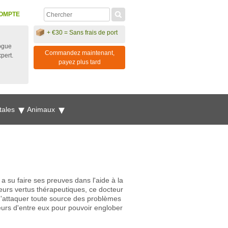
OMPTE
+ €30 = Sans frais de port
ogue
Commandez maintenant,
xpert.
payez plus tard
tales
Animaux
su faire ses preuves dans l'aide à la
eurs vertus thérapeutiques, ce docteur
d'attaquer toute source des problèmes
sieurs d'entre eux pour pouvoir englober