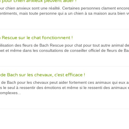
h pour chien anxieux peuvent aider !
our chien anxieux sont une réalité. Certaines personnes clament encor
entiments, mais toute personne qui a un chien à sa maison aura bien v
 Rescue sur le chat fonctionnent !
tilisation des fleurs de Bach Rescue pour chat pour tout autre animal 
net et même dans les consultations de conseiller officiel de fleurs de Ba
 de Bach sur les chevaux, c'est efficace !
urs de Bach pour les chevaux peut aider fortement ces animaux qui eux a
as le seul à ressentir des émotions et même si le ressenti des animaux 
omplexes...