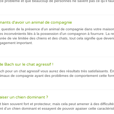
ce problème et que beaucoup de personnes ne savent pas ce qu’il faudr
nants d'avoir un animal de compagnie
a question de la présence d'un animal de compagnie dans votre maison
s inconvénients liés à la possession d'un compagnon à fourrure. La res
durée de vie limitée des chiens et des chats, tout cela signifie que deven
gagement important.
 de Bach sur le chat agressif !
ch pour un chat agressif vous aurez des résultats très satisfaisants. E
 animaux de compagnie ayant des problèmes de comportement cette form
aiser un chien dominant ?
 bien souvent fort et protecteur, mais cela peut amener à des difficult
t d’un chien dominant et essayent de pouvoir apaiser cette caractérist