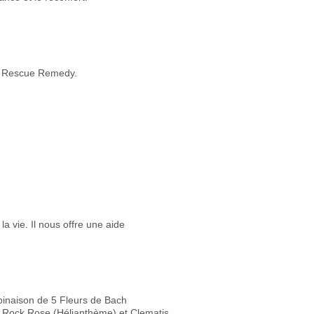
du Rescue Remedy.
a vie. Il nous offre une aide
binaison de 5 Fleurs de Bach
), Rock Rose (Hélianthème) et Clematis