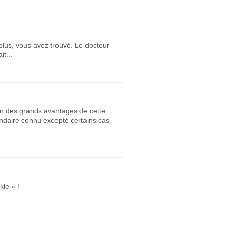
plus, vous avez trouvé. Le docteur
t...
. Un des grands avantages de cette
ondaire connu excepté certains cas
kle » !