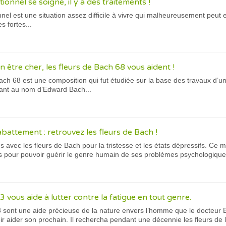
onnel se soigne, il y a des traitements !
nel est une situation assez difficile à vivre qui malheureusement peu
 fortes...
n être cher, les fleurs de Bach 68 vous aident !
ach 68 est une composition qui fut étudiée sur la base des travaux d’
dant au nom d’Edward Bach...
’abattement : retrouvez les fleurs de Bach !
ns avec les fleurs de Bach pour la tristesse et les états dépressifs. Ce
tés pour pouvoir guérir le genre humain de ses problèmes psychologiques
3 vous aide à lutter contre la fatigue en tout genre.
3 sont une aide précieuse de la nature envers l’homme que le docteur B
ir aider son prochain. Il rechercha pendant une décennie les fleurs de 