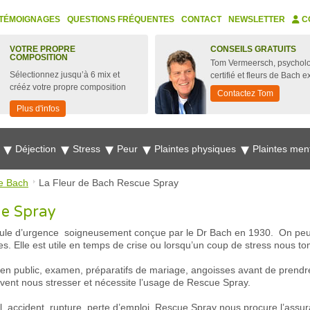
TÉMOIGNAGES
QUESTIONS FRÉQUENTES
CONTACT
NEWSLETTER
C
VOTRE PROPRE
CONSEILS GRATUITS
COMPOSITION
Tom Vermeersch, psychol
Sélectionnez jusqu’à 6 mix et
certifié et fleurs de Bach e
crééz votre propre composition
Contactez Tom
Plus d'infos
e
Déjection
Stress
Peur
Plaintes physiques
Plaintes men
e Bach
La Fleur de Bach Rescue Spray
ue Spray
ule d’urgence soigneusement conçue par le Dr Bach en 1930. On peut u
ciles. Elle est utile en temps de crise ou lorsqu’un coup de stress nous 
en public, examen, préparatifs de mariage, angoisses avant de prendre 
vent nous stresser et nécessite l’usage de Rescue Spray.
l, accident, rupture, perte d’emploi, Rescue Spray nous procure l’assura