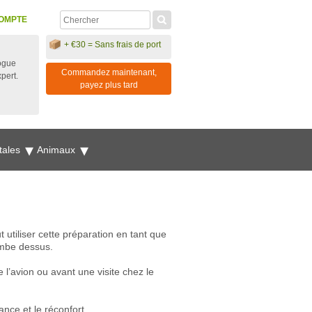
OMPTE
+ €30 = Sans frais de port
ogue
Commandez maintenant,
xpert.
payez plus tard
tales
Animaux
tiliser cette préparation en tant que
tombe dessus.
l’avion ou avant une visite chez le
nce et le réconfort.