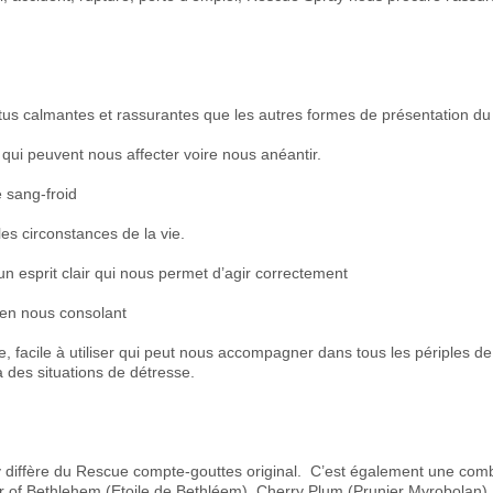
s calmantes et rassurantes que les autres formes de présentation 
 qui peuvent nous affecter voire nous anéantir.
e sang-froid
 les circonstances de la vie.
un esprit clair qui nous permet d’agir correctement
e en nous consolant
facile à utiliser qui peut nous accompagner dans tous les périples de l
des situations de détresse.
 diffère du Rescue compte-gouttes original. C’est également une com
tar of Bethlehem (Etoile de Bethléem), Cherry Plum (Prunier Myrobolan