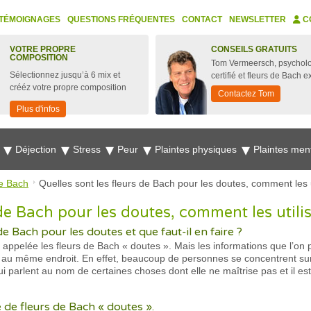
TÉMOIGNAGES
QUESTIONS FRÉQUENTES
CONTACT
NEWSLETTER
C
VOTRE PROPRE
CONSEILS GRATUITS
COMPOSITION
Tom Vermeersch, psychol
Sélectionnez jusqu’à 6 mix et
certifié et fleurs de Bach e
crééz votre propre composition
Contactez Tom
Plus d'infos
e
Déjection
Stress
Peur
Plaintes physiques
Plaintes men
e Bach
Quelles sont les fleurs de Bach pour les doutes, comment les u
 de Bach pour les doutes, comment les utilis
e Bach pour les doutes et que faut-il en faire ?
appelée les fleurs de Bach « doutes ». Mais les informations que l’on 
s au même endroit. En effet, beaucoup de personnes se concentrent sur
parlent au nom de certaines choses dont elle ne maîtrise pas et il est
de fleurs de Bach « doutes ».