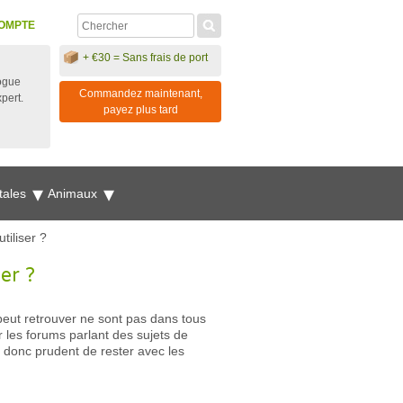
OMPTE
+ €30 = Sans frais de port
ogue
Commandez maintenant,
xpert.
payez plus tard
tales
Animaux
tiliser ?
er ?
peut retrouver ne sont pas dans tous
 les forums parlant des sujets de
 donc prudent de rester avec les