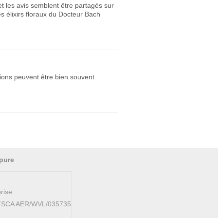
t les avis semblent être partagés sur
s élixirs floraux du Docteur Bach
tions peuvent être bien souvent
pure
rise
AFSCA AER/WVL/035735