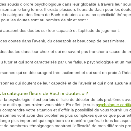
 soucis d’ordre psychologique dans leur globalité à travers leur source
son sur le long terme. Il existe plusieurs fleurs de Bach pour les doutes
e la catégorie des fleurs de Bach « doutes » aura sa spécificité thérap
 pour les doutes sont au nombre de six et sont :
 auraient des doutes sur leur capacité et l’aptitude du jugement.
t des doutes dans l’avenir, du désespoir et beaucoup de pessimisme.
 des doutes dans leur choix et qui ne savent pas trancher à cause de tr
 futur et qui sont caractérisés par une fatigue psychologique et un ma
rsonnes qui se découragent très facilement et qui sont en proie à l’hési
sonnes qui doutent de leur capacité et de l’avenir et qui n’ont aucune 
la catégorie fleurs de Bach « doutes » ?
 psychologie, il est parfois difficile de déceler de tels problèmes ave
x outils qui pourraient vous aider. En effet, je suis p
sychologue certifié
e comprendre votre situation et d’offrir la possibilité de vous fournir u
ersonnes vont avoir des problèmes plus complexes que ce que pourrait 
lange plus important qui englobera de manière générale tous les aspec
t de nombreux témoignages montrant l’efficacité de mes différents pro