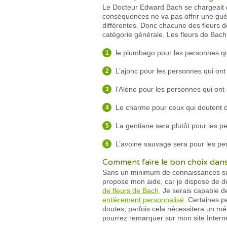
Le Docteur Edward Bach se chargeait des
conséquences ne va pas offrir une guéri
différentes. Donc chacune des fleurs d
catégorie générale. Les fleurs de Bach
le plumbago pour les personnes qui
L’ajonc pour les personnes qui on
l’Alène pour les personnes qui ont
Le charme pour ceux qui doutent du
La gentiane sera plutôt pour les pe
L’avoine sauvage sera pour les per
Comment faire le bon choix dans 
Sans un minimum de connaissances sur la
propose mon aide, car je dispose de deu
de fleurs de Bach
. Je serais capable d
entièrement personnalisé
. Certaines p
doutes, parfois cela nécessitera un mé
pourrez remarquer sur mon site Interne