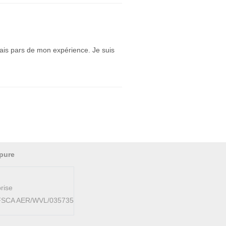
fais pars de mon expérience. Je suis
pure
rise
AFSCA AER/WVL/035735