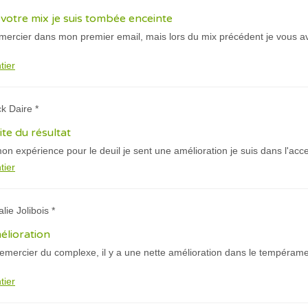
otre mix je suis tombée enceinte
emercier dans mon premier email, mais lors du mix précédent je vous avez
tier
ck Daire *
aite du résultat
on expérience pour le deuil je sent une amélioration je suis dans l'acce
tier
lie Jolibois *
mélioration
 remercier du complexe, il y a une nette amélioration dans le tempéra
tier