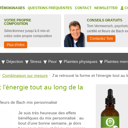
TÉMOIGNAGES
QUESTIONS FRÉQUENTES
CONTACT
NEWSLETTER
C
VOTRE PROPRE
CONSEILS GRATUITS
COMPOSITION
Tom Vermeersch, psychol
Sélectionnez jusqu’à 6 mix et
certifié et fleurs de Bach e
crééz votre propre composition
Contactez Tom
Plus d'infos
e
Déjection
Stress
Peur
Plaintes physiques
Plaintes men
Combinaison sur mesure
J'ai retrouvé la forme et l'énergie tout au 
t l'énergie tout au long de la
fleurs de Bach mix personnalisé
Je suis très heureuse des effets
bénéfiques du mix personnalisé : au
bout d’une bonne semaine, je dors