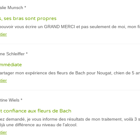
alie Munsch *
us, ses bras sont propres
pouvoir vous écrire un GRAND MERCI et pas seulement de moi, mon fi
tier
ne Schleiffer *
 immédiate
artager mon expérience des fleurs de Bach pour Nougat, chien de 5 ans
tier
tine Wiels *
nt confiance aux fleurs de Bach
z demandé, je vous informe des résultats de mon traitement, voilà 3
éjà une différence au niveau de l'alcool.
tier