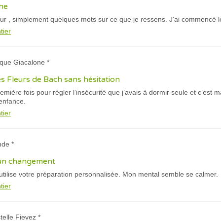
che
ur , simplement quelques mots sur ce que je ressens. J'ai commencé les
tier
ique Giacalone *
 Fleurs de Bach sans hésitation
remière fois pour régler l’insécurité que j’avais à dormir seule et c’es
’enfance.
tier
nde *
 un changement
j'utilise votre préparation personnalisée. Mon mental semble se calmer.
tier
telle Fievez *