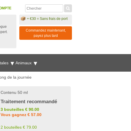
OMPTE
+ €30 = Sans frais de port
ogue
Commandez maintenant,
xpert.
payez plus tard
tales
Animaux
long de la journée
Contenu 50 ml
Traitement recommandé
3 bouteilles € 90.00
Vous gagnez € 57.00
2 bouteilles € 79.00