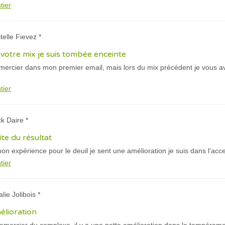
tier
telle Fievez *
otre mix je suis tombée enceinte
emercier dans mon premier email, mais lors du mix précédent je vous avez
tier
ck Daire *
aite du résultat
on expérience pour le deuil je sent une amélioration je suis dans l'acce
tier
lie Jolibois *
mélioration