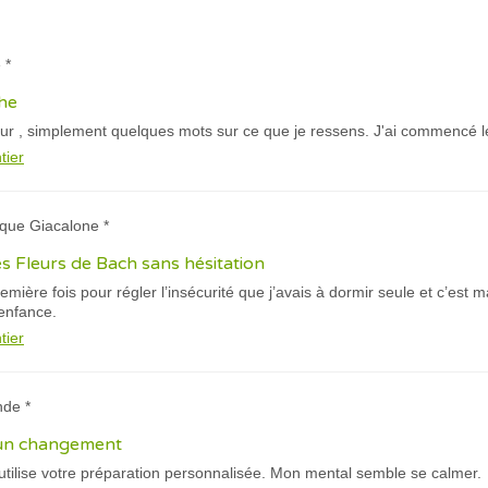
 *
che
ur , simplement quelques mots sur ce que je ressens. J'ai commencé les
tier
ique Giacalone *
 Fleurs de Bach sans hésitation
remière fois pour régler l’insécurité que j’avais à dormir seule et c’es
’enfance.
tier
nde *
 un changement
j'utilise votre préparation personnalisée. Mon mental semble se calmer.