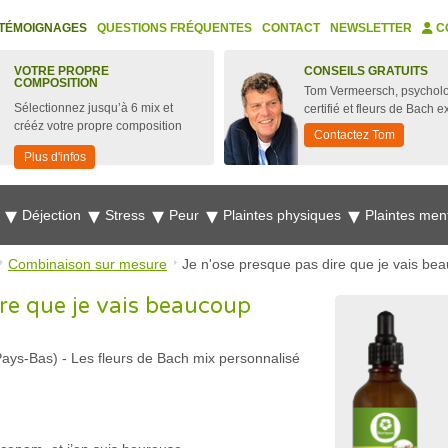
TÉMOIGNAGES
QUESTIONS FRÉQUENTES
CONTACT
NEWSLETTER
C
VOTRE PROPRE
CONSEILS GRATUITS
COMPOSITION
Tom Vermeersch, psychol
Sélectionnez jusqu’à 6 mix et
certifié et fleurs de Bach e
crééz votre propre composition
Contactez Tom
Plus d'infos
e
Déjection
Stress
Peur
Plaintes physiques
Plaintes men
Combinaison sur mesure
Je n'ose presque pas dire que je vais be
ire que je vais beaucoup
Pays-Bas)
-
Les fleurs de Bach mix personnalisé