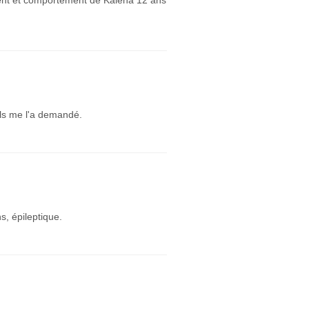
ment et comportement de Kaléna 12 ans
ls me l'a demandé.
, épileptique.