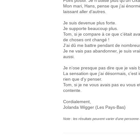
Point positif. Je n’utilise plus qu’un O
Mon mari, Hans, pense que j’ai énorm
laissant aller d’autres.
Je suis devenue plus forte.
Je supporte beaucoup plus.
Tom, si je compare à ce que c’était ava
de choses ont changé !
J’ai dû me battre pendant de nombreu
Je ne vais pas abandonner, je suis vr
aussi.
Je n’ose presque pas dire que je vais
La sensation que j’ai désormais, c’est
rien que d’y penser.
Tom, si je ne vous avais pas eu vous et
contente.
Cordialement,
Jolanda Wigger (Les Pays-Bas)
Note : les résultats peuvent varier d'une personne 