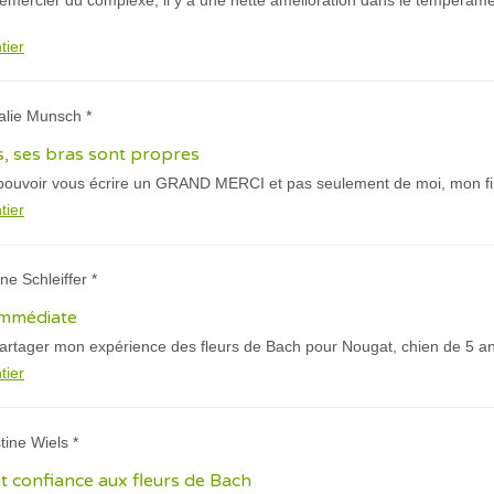
 remercier du complexe, il y a une nette amélioration dans le tempéra
tier
alie Munsch *
us, ses bras sont propres
pouvoir vous écrire un GRAND MERCI et pas seulement de moi, mon fi
tier
ne Schleiffer *
 immédiate
artager mon expérience des fleurs de Bach pour Nougat, chien de 5 ans
tier
tine Wiels *
nt confiance aux fleurs de Bach