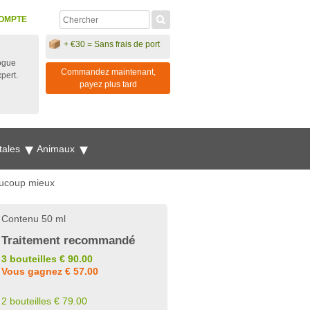
OMPTE
+ €30 = Sans frais de port
ogue
Commandez maintenant,
xpert.
payez plus tard
tales
Animaux
aucoup mieux
Contenu 50 ml
Traitement recommandé
3 bouteilles € 90.00
Vous gagnez € 57.00
2 bouteilles € 79.00