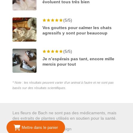
évoluent tous très bien
(5/5)
Vos gouttes pour calmer les chats
agressifs y sont pour beaucoup
(5/5)
Je n’espérais pas tant, encore mille
mercis pour tout
* Note : les résultats peuvent varier d’un animal à l’autre et ne sont pas
basés sur des résultats scientifiques.
Les fleurs de Bach ne sont pas des médicaments, mais
des extraits de plantes utilisés en soutien pour la santé.
Mettre dans le panier
© 2026 Mariepure - Webdesign
Publi4u