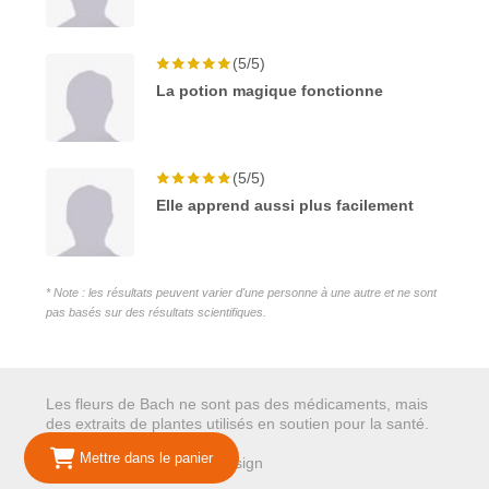
(5/5)
La potion magique fonctionne
(5/5)
Elle apprend aussi plus facilement
* Note : les résultats peuvent varier d'une personne à une autre et ne sont
pas basés sur des résultats scientifiques.
Les fleurs de Bach ne sont pas des médicaments, mais
des extraits de plantes utilisés en soutien pour la santé.
Mettre dans le panier
© 2026 Mariepure - Webdesign
Publi4u