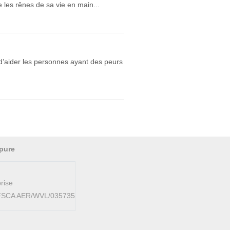
 les rênes de sa vie en main...
 d’aider les personnes ayant des peurs
pure
rise
AFSCA AER/WVL/035735