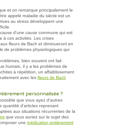
ue et on remarque principalement le
être appelé maladie du siècle est un
tives au stress développent une
icile.
 à cause d'une cause commune qui est
à ces activités. Les crises
aux fleurs de Bach et diminueront en
ble de problèmes physiologiques qui
problèmes, bien souvent ont fait
ue humain, il y a les problèmes de
nchites à répétition, un affaiblissement
traitement avec les
fleurs de Bach
entièrement personnalisée ?
 possible que vous ayez d'autres
 quantité d'articles reprenant
aptées aux situations récurrentes de la
ons
que vous auriez sur le sujet des
s composer une
médication entièrement