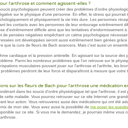
pour l'arthrose et comment agissent-elles ?
ucis psychologiques peuvent créer des problèmes d'ordre physiologiq
ative sur le physique d'une personne. En effet, le stress qui pourrait 
ychologiquement et physiquement la vie très dure. Les personnes récep
endant les contacts avec les personnes de leur entourage extrêmement diff
ose d'extrêmement difficile ainsi que les tentatives d'endormissement
et de pensées négatives empêchant un calme psychologique nécessaire 
ressées ont développées seront aussi extrêmement bien gérées grâce 
ure que la cure de fleurs de Bach avancera. Mais c'est aussi un ensem
ythme cardiaque et la pression artérielle. En agissant sur la source des 
roblème. Parmi les nombreux problèmes que l'on retrouve sur le physiq
crispations musculaires pouvant jouer sur l'arthrose et l'arthrite, les bro
problèmes perdront de leur force et disparaîtront à mesure que votre 
ons sur les fleurs de Bach pour l'arthrose une médication 
dérant dans les soucis d'ordre physiologique tel que l'arthrose, il est
e cette maladie. Vous pourrez retrouver sur ce site Internet une grande
vant leur action. Vous retrouverez aussi des médications qui ont été ad
s mix de mon site. Vous avez aussi la possibilité de
me poser les questi
 disponible sur ce site. Si vous me le demandez, je pourrais même vou
'arthrose.