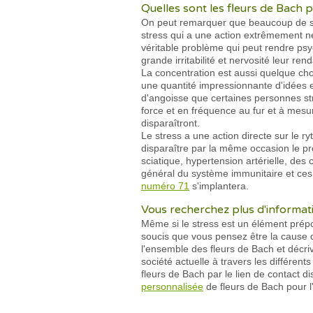
Quelles sont les fleurs de Bach 
On peut remarquer que beaucoup de so
stress qui a une action extrêmement nég
véritable problème qui peut rendre ps
grande irritabilité et nervosité leur r
La concentration est aussi quelque ch
une quantité impressionnante d'idées 
d'angoisse que certaines personnes st
force et en fréquence au fur et à mes
disparaîtront.
Le stress a une action directe sur le r
disparaître par la même occasion le p
sciatique, hypertension artérielle, des 
général du système immunitaire et ces 
numéro 71
s'implantera.
Vous recherchez plus d'informati
Même si le stress est un élément prépon
soucis que vous pensez être la cause d
l'ensemble des fleurs de Bach et décri
société actuelle à travers les différent
fleurs de Bach par le lien de contact
personnalisée
de fleurs de Bach pour l