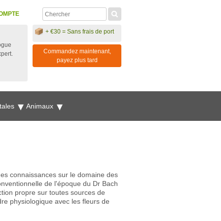
OMPTE
+ €30 = Sans frais de port
ogue
Commandez maintenant,
xpert.
payez plus tard
tales
Animaux
ques connaissances sur le domaine des
conventionnelle de l'époque du Dr Bach
ction propre sur toutes sources de
re physiologique avec les fleurs de