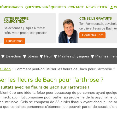
TÉMOIGNAGES
QUESTIONS FRÉQUENTES
CONTACT
NEWSLETTER
C
VOTRE PROPRE
CONSEILS GRATUITS
COMPOSITION
Tom Vermeersch, psychol
Sélectionnez jusqu’à 6 mix et
certifié et fleurs de Bach e
crééz votre propre composition
Contactez Tom
Plus d'infos
e
Déjection
Stress
Peur
Plaintes physiques
Plaintes men
e Bach
Comment peut-on utiliser les fleurs de Bach pour l'arthrose ?
r les fleurs de Bach pour l'arthrose ?
ltats avec les fleurs de Bach sur l'arthrose !
mblent être une idée farfelue pour beaucoup de personnes ayant quel
de médication fut composée pour pallier au problème de la psychiatrie 
as intrusive. Cela se composa de 38 élixirs floraux ayant chacun une a
la que certaines personnes s'étonnent de pouvoir parler de soucis d'ord