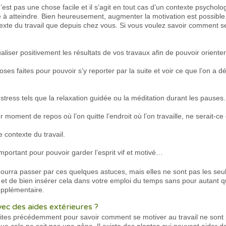
st pas une chose facile et il s’agit en tout cas d’un contexte psychologi
cile à atteindre. Bien heureusement, augmenter la motivation est possible
exte du travail que depuis chez vous. Si vous voulez savoir comment se
ualiser positivement les résultats de vos travaux afin de pouvoir oriente
oses faites pour pouvoir s’y reporter par la suite et voir ce que l’on a d
 stress tels que la relaxation guidée ou la méditation durant les pauses.
 moment de repos où l’on quitte l’endroit où l’on travaille, ne serait-
 contexte du travail.
portant pour pouvoir garder l’esprit vif et motivé…
ourra passer par ces quelques astuces, mais elles ne sont pas les seule
et de bien insérer cela dans votre emploi du temps sans pour autant
upplémentaire.
ec des aides extérieures ?
crites précédemment pour savoir comment se motiver au travail ne sont