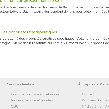
ournir la fleur de Bach numéro 33 ?
ur Bach est sans faille avec les fleurs de Bach 33 « walnut », car l’ens
octeur Edward Bach travailla dur pendant dix ans pour obtenir un résulta
, les propriétés thérapeutiques.
s de Bach à des propriétés curatives spécifiques. Cette forme de médic
etagne. Un médecin renommé du nom d'« Edward Bach » disposait de pl
Service clientèle
À propos de Marie
Frais d’envoi, livraison et retour
Contact
Retours, service et plaintes
Données d'entrep
CGU
N° d'agrément 