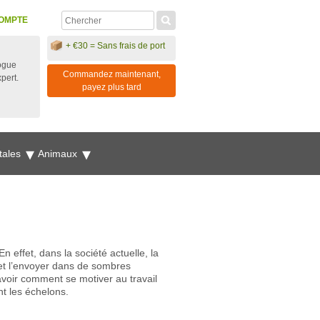
OMPTE
+ €30 = Sans frais de port
ogue
Commandez maintenant,
xpert.
payez plus tard
tales
Animaux
 effet, dans la société actuelle, la
 et l’envoyer dans de sombres
avoir comment se motiver au travail
nt les échelons.