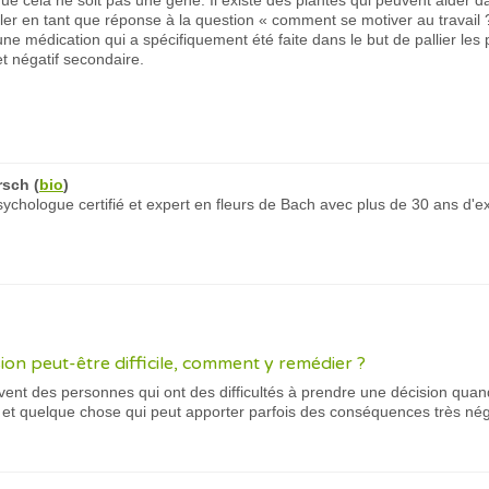
que cela ne soit pas une gêne. Il existe des plantes qui peuvent aider da
er en tant que réponse à la question « comment se motiver au travail ? 
t d’une médication qui a spécifiquement été faite dans le but de pallier
t négatif secondaire.
rsch
(
bio
)
chologue certifié et expert en fleurs de Bach avec plus de 30 ans d'e
ion peut-être difficile, comment y remédier ?
ent des personnes qui ont des difficultés à prendre une décision quand 
 et quelque chose qui peut apporter parfois des conséquences très néga