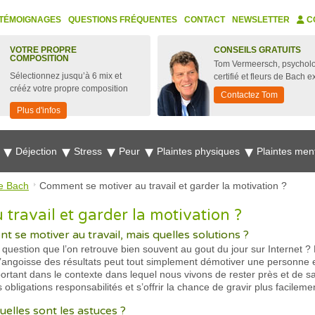
TÉMOIGNAGES
QUESTIONS FRÉQUENTES
CONTACT
NEWSLETTER
C
VOTRE PROPRE
CONSEILS GRATUITS
COMPOSITION
Tom Vermeersch, psychol
Sélectionnez jusqu’à 6 mix et
certifié et fleurs de Bach e
crééz votre propre composition
Contactez Tom
Plus d'infos
e
Déjection
Stress
Peur
Plaintes physiques
Plaintes men
e Bach
Comment se motiver au travail et garder la motivation ?
travail et garder la motivation ?
t se motiver au travail, mais quelles solutions ?
uestion que l’on retrouve bien souvent au gout du jour sur Internet ? En
e, l’angoisse des résultats peut tout simplement démotiver une personne
ortant dans le contexte dans lequel nous vivons de rester près et de s
obligations responsabilités et s’offrir la chance de gravir plus facileme
uelles sont les astuces ?