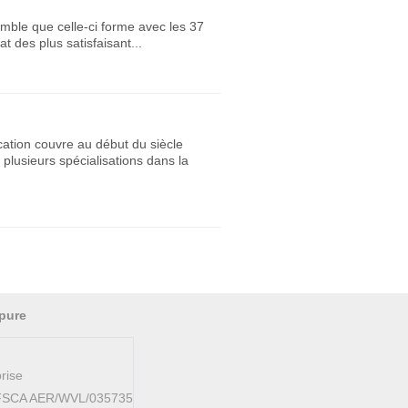
emble que celle-ci forme avec les 37
t des plus satisfaisant...
ation couvre au début du siècle
usieurs spécialisations dans la
pure
rise
AFSCA AER/WVL/035735