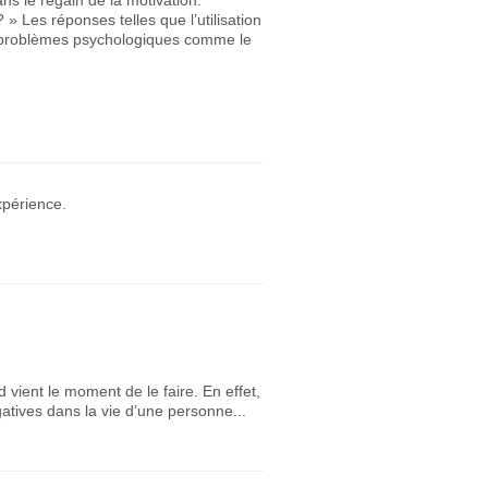
ns le regain de la motivation.
» Les réponses telles que l’utilisation
 les problèmes psychologiques comme le
xpérience.
vient le moment de le faire. En effet,
tives dans la vie d’une personne...