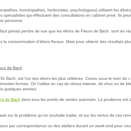
ropathes, homéopathes, herboristes, psychologues) utilisent les élixir
s spécialistes qui effectuent des consultations en cabinet privé. Ils p
une personne.
e faut jamais perdre de vue que les élixirs de Fleurs de Bach sont en ré
s la consommation d’élixirs floraux. Mais pour obtenir des résultats plus c
leurs de Bach
Dr Bach, est l’un des élixirs les plus célèbres. Connu sous le nom de «
férentes formes. On l’utilise en cas de stress intense, de choc ou de 
uis quelques années.
urs de Bach
dans tous les points de ventes autorisés. La prudence est d
 basé sur le problème qu’on souhaite traiter, et sur les vertus de ces re
urs par correspondance ou des ateliers durant un week-end pour ceux qui