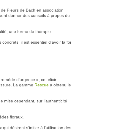
s de Fleurs de Bach en association
euvent donner des conseils à propos du
alité, une forme de thérapie.
oncrets, il est essentiel d’avoir la foi
 remède d’urgence », cet élixir
blessure. La gamme
Rescue
a obtenu le
e mise cependant, sur l’authenticité
mèdes floraux.
 désirent s’initier à l’utilisation des