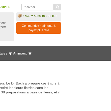
OMPTE
+ €30 = Sans frais de port
ogue
Commandez maintenant,
xpert.
payez plus tard
tales
Animaux
eur, Le Dr Bach a préparé ces élixirs à
iré les fleurs flétries sans les
 38 préparations à base de fleurs, et il