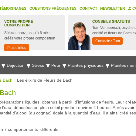
TÉMOIGNAGES
QUESTIONS FRÉQUENTES
CONTACT
NEWSLETTER
C
VOTRE PROPRE
CONSEILS GRATUITS
COMPOSITION
Tom Vermeersch, psychol
Sélectionnez jusqu’à 6 mix et
certifié et fleurs de Bach e
crééz votre propre composition
Contactez Tom
Plus d'infos
e
Déjection
Stress
Peur
Plaintes physiques
Plaintes men
e Bach
Les élixirs de Fleurs de Bach
e Bach
préparations liquides, obtenus à partir d’infusions de fleurs. Leur créat
l’eau, déposées en plein soleil pendant environ 4 heures. Après avoir ret
antité d’alcool (du cognac) égale à la quantité d’eau. Il a ainsi créé ses
en 7 comportements différents :