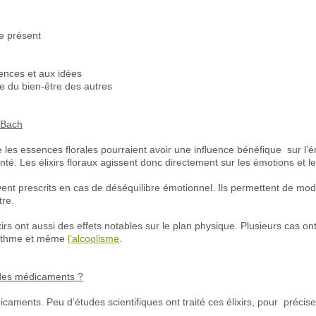
e présent
luences et aux idées
e du bien-être des autres
e Bach
les essences florales pourraient avoir une influence bénéfique sur l’ém
nté. Les élixirs floraux agissent donc directement sur les émotions et l
vent prescrits en cas de déséquilibre émotionnel. Ils permettent de mod
tre.
irs ont aussi des effets notables sur le plan physique. Plusieurs cas o
l’asthme et même
l’alcoolisme
.
s des médicaments ?
icaments. Peu d’études scientifiques ont traité ces élixirs, pour précise