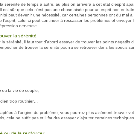
 la sérénité de temps à autre, au plus on arrivera à cet état d’esprit ap
l est sûr que cela n’est pas une chose aisée pour un esprit non entraîné
énité peut devenir une nécessité, car certaines personnes ont du mal à 
 l’esprit, celui-ci peut continuer à ressasser les problèmes et envoyer
 dépression nerveuse.
ver la sérénité.
 sérénité, il faut tout d’abord essayer de trouver les points négatifs 
empêcher de trouver la sérénité pourra se retrouver dans les soucis sui
e ou la vie de couple,
idien trop routinier…
daptées à l’origine du problème, vous pourrez plus aisément trouver vot
ois, cela ne suffit pas et il faudra essayer d’ajouter certaines techniqu
é ou de la renforcer.