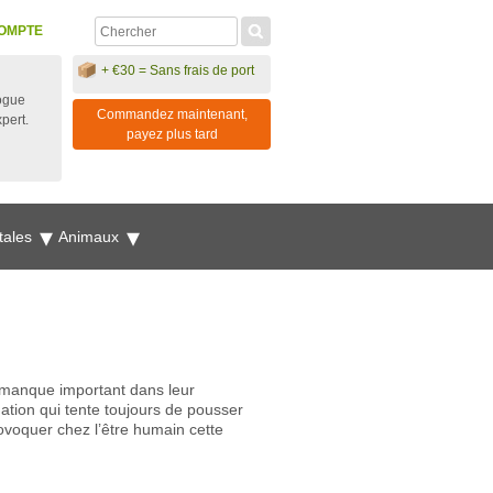
OMPTE
+ €30 = Sans frais de port
ogue
Commandez maintenant,
xpert.
payez plus tard
tales
Animaux
n manque important dans leur
mation qui tente toujours de pousser
ovoquer chez l’être humain cette