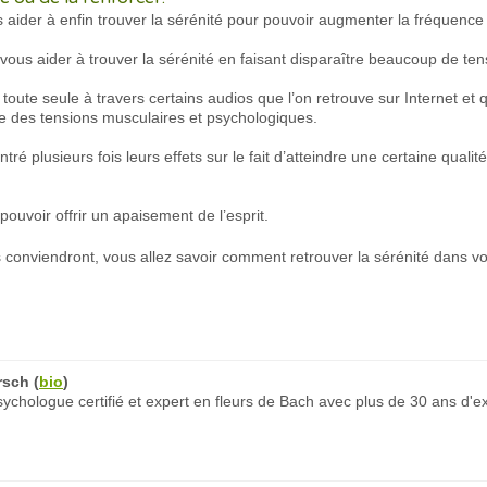
ider à enfin trouver la sérénité pour pouvoir augmenter la fréquence à
ous aider à trouver la sérénité en faisant disparaître beaucoup de tens
e toute seule à travers certains audios que l’on retrouve sur Internet et
e des tensions musculaires et psychologiques.
tré plusieurs fois leurs effets sur le fait d’atteindre une certaine qual
ouvoir offrir un apaisement de l’esprit.
s conviendront, vous allez savoir comment retrouver la sérénité dans vo
rsch
(
bio
)
chologue certifié et expert en fleurs de Bach avec plus de 30 ans d'e