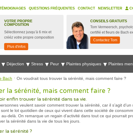
TÉMOIGNAGES
QUESTIONS FRÉQUENTES
CONTACT
NEWSLETTER
C
VOTRE PROPRE
CONSEILS GRATUITS
COMPOSITION
Tom Vermeersch, psychol
Sélectionnez jusqu’à 6 mix et
certifié et fleurs de Bach e
crééz votre propre composition
Contactez Tom
Plus d'infos
e
Déjection
Stress
Peur
Plaintes physiques
Plaintes men
e Bach
On voudrait tous trouver la sérénité, mais comment faire ?
r la sérénité, mais comment faire ?
r enfin trouver la sérénité dans sa vie.
sonnes veulent savoir comment trouver la sérénité, car il s’agit d’u
s sont le lot quotidien de ceux qui vivent dans cette société de consom
u-delà. On remarque un regain d’activité dans tout ce qui pourrait pr
er la sérénité dans la vie de tous les jours.
r la sérénité ?