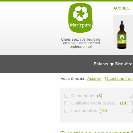
ACCUEIL
Choisissez vos fleurs de
Bach avec notre conseil
professionnel
Enfants
Bien-êtr
Vous êtes ici :
Accueil
Questions fré
Commander
(3)
L'utilisation et le dosag...
(14)
Les bouteilles
(10)