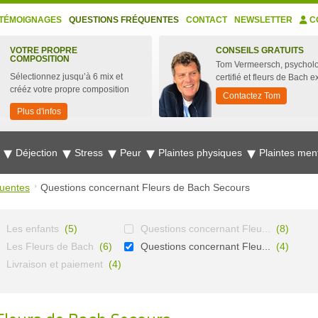
TÉMOIGNAGES
QUESTIONS FRÉQUENTES
CONTACT
NEWSLETTER
C
VOTRE PROPRE
CONSEILS GRATUITS
COMPOSITION
Tom Vermeersch, psychol
Sélectionnez jusqu’à 6 mix et
certifié et fleurs de Bach e
crééz votre propre composition
Contactez Tom
Plus d'infos
e
Déjection
Stress
Peur
Plaintes physiques
Plaintes men
quentes
Questions concernant Fleurs de Bach Secours
Les enfants
(5)
Questions concernant Fleu...
(8)
Les Fleurs de Bach
(6)
Questions concernant Fleu...
(4)
Livraison et paiement
(4)