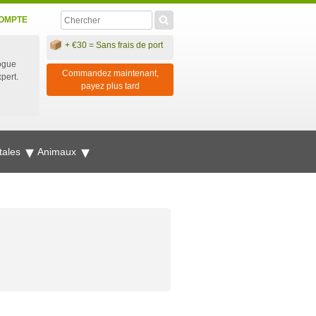
OMPTE
+ €30 = Sans frais de port
ogue
Commandez maintenant,
xpert.
payez plus tard
tales
Animaux