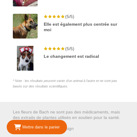
(5/5)
Elle est également plus centrée sur
moi
(5/5)
Le changement est radical
* Note : les résultats peuvent varier d’un animal à l’autre et ne sont pas
basés sur des résultats scientifiques.
Les fleurs de Bach ne sont pas des médicaments, mais
des extraits de plantes utilisés en soutien pour la santé.
Mettre dans le panier
© 2026 Mariepure - Webdesign
Publi4u