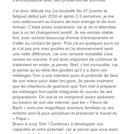
J’ai donc débuté ma 1re bouteille No.47 (contre la
fatigue) début juin 2016 et après 2-3 semaines, je me
suis redécouvert au travers de mon énergie et de mon
entrain. C’était assez surprenant, car je ne m’attendais
pas à un tel changement positif. Je me sentais stable,
fort, avec surtout beaucoup d’envie d’entreprendre et
d’aller au contact de gens. Puis j’ai eu quelques jours où
je n’ai pas pris mes gouttes et j’ai étonnamment senti
une nette différence, car une certaine instabilité s’est
remise en marche. Il est donc important de continuer le
traitement en entier, je pense. Bref, c’est incroyable, car
je pense qu’au-delà des gouttes qu’il y a dans ces
mélanges Tom a une intention pure et profonde de faire
de son mieux pour aider les gens. Je pense vraiment
que les intentions de guérison que Tom met à préparer
les mélanges font partie intégrante du succès de ses
préparations. On voit et on comprend assez aisément,
au travers de son site internet, que les « Fleurs de
Bach » sont une magnifique aventure familiale où ses
enfants sont là pour perpétuer et préserver le travail du
« Papa ».
Bravo à vous Tom ! Continuez à développer vos
capacités et votre potentiel, car je pense que vous avez