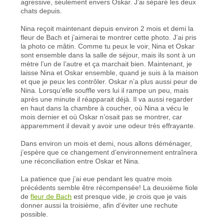
agressive, seulement envers Oskar. J’ai séparé les deux
chats depuis.
Nina reçoit maintenant depuis environ 2 mois et demi la
fleur de Bach et j’aimerai te montrer cette photo. J’ai pris
la photo ce mâtin. Comme tu peux le voir, Nina et Oskar
sont ensemble dans la salle de séjour, mais ils sont à un
mètre l’un de l’autre et ça marchait bien. Maintenant, je
laisse Nina et Oskar ensemble, quand je suis à la maison
et que je peux les contrôler. Oskar n’a plus aussi peur de
Nina. Lorsqu’elle souffle vers lui il rampe un peu, mais
après une minute il réapparait déjà. Il va aussi regarder
en haut dans la chambre à coucher, où Nina a vécu le
mois dernier et où Oskar n’osait pas se montrer, car
apparemment il devait y avoir une odeur très effrayante.
Dans environ un mois et demi, nous allons déménager,
j’espère que ce changement d’environnement entraînera
une réconciliation entre Oskar et Nina.
La patience que j’ai eue pendant les quatre mois
précédents semble être récompensée! La deuxième fiole
de
fleur de Bach
est presque vide, je crois que je vais
donner aussi la troisième, afin d’éviter une rechute
possible.