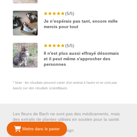
(5/5)
Je n’espérais pas tant, encore mille
mercis pour tout
(5/5)
Il n'est plus aussi effrayé désormais
et il peut même s'approcher des
personnes
* Note : les résultats peuvent varier d’un animal à l’autre et ne sont pas
basés sur des résultats scientifiques.
Les fleurs de Bach ne sont pas des médicaments, mais
des extraits de plantes utilisés en soutien pour la santé.
Mettre dans le panier
© 2026 Mariepure - Webdesign
Publi4u