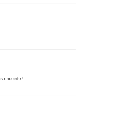
is enceinte !
.