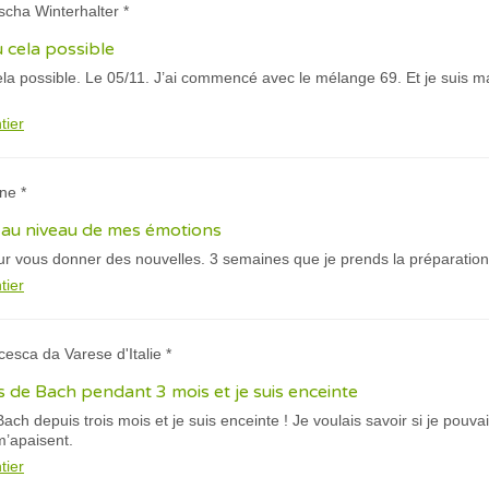
scha Winterhalter *
u cela possible
ela possible. Le 05/11. J’ai commencé avec le mélange 69. Et je suis 
tier
ne *
e au niveau de mes émotions
ur vous donner des nouvelles. 3 semaines que je prends la préparation
tier
cesca da Varese d'Italie *
eurs de Bach pendant 3 mois et je suis enceinte
 Bach depuis trois mois et je suis enceinte ! Je voulais savoir si je pouvai
m’apaisent.
tier