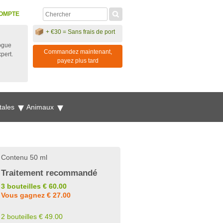
OMPTE
+ €30 = Sans frais de port
ogue
Commandez maintenant,
xpert.
payez plus tard
tales
Animaux
Contenu 50 ml
Traitement recommandé
3 bouteilles € 60.00
Vous gagnez € 27.00
2 bouteilles € 49.00