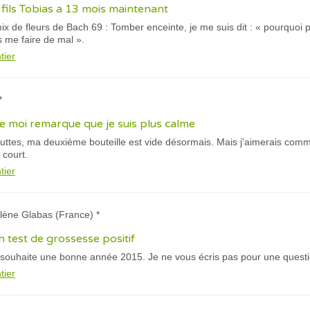
 fils Tobias a 13 mois maintenant
mix de fleurs de Bach 69 : Tomber enceinte, je me suis dit : « pourquoi 
 me faire de mal ».
tier
*
e moi remarque que je suis plus calme
outtes, ma deuxième bouteille est vide désormais. Mais j'aimerais com
 court.
tier
lène Glabas (France) *
un test de grossesse positif
s souhaite une bonne année 2015. Je ne vous écris pas pour une questio
tier