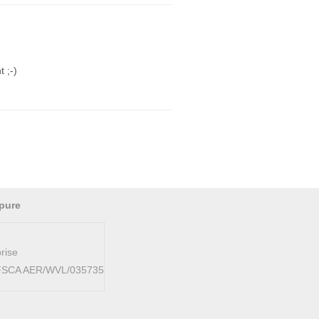
 ;-)
pure
rise
AFSCA AER/WVL/035735