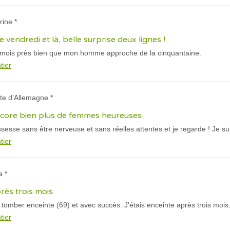
rine *
 ce vendredi et là, belle surprise deux lignes !
is mois près bien que mon homme approche de la cinquantaine.
tier
itte d’Allemagne *
encore bien plus de femmes heureuses
rossesse sans être nerveuse et sans réelles attentes et je regarde ! Je su
tier
a *
près trois mois
ur tomber enceinte (69) et avec succès. J'étais enceinte après trois mois
tier