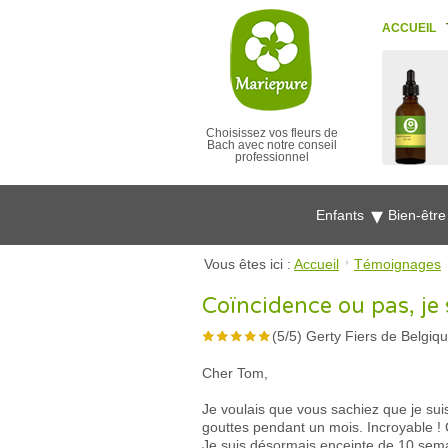
ACCUEIL
Choisissez vos fleurs de
Bach avec notre conseil
professionnel
Enfants
Bien-êtr
Vous êtes ici :
Accueil
Témoignages
Coïncidence ou pas, je 
(
5
/
5
)
Gerty Fiers de Belgiq
Cher Tom,
Je voulais que vous sachiez que je suis
gouttes pendant un mois. Incroyable ! 
Je suis désormais enceinte de 10 semai