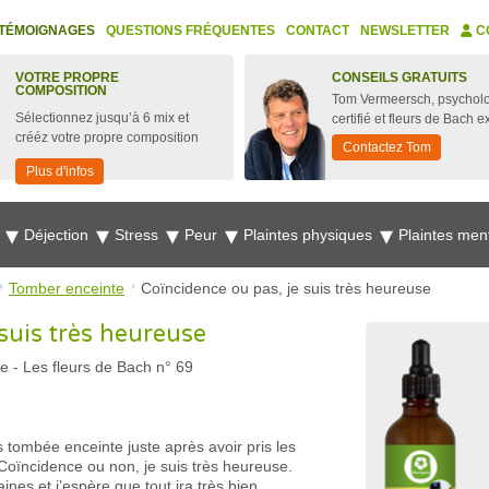
TÉMOIGNAGES
QUESTIONS FRÉQUENTES
CONTACT
NEWSLETTER
C
VOTRE PROPRE
CONSEILS GRATUITS
COMPOSITION
Tom Vermeersch, psychol
Sélectionnez jusqu’à 6 mix et
certifié et fleurs de Bach e
crééz votre propre composition
Contactez Tom
Plus d'infos
e
Déjection
Stress
Peur
Plaintes physiques
Plaintes men
Tomber enceinte
Coïncidence ou pas, je suis très heureuse
suis très heureuse
ue
-
Les fleurs de Bach n° 69
 tombée enceinte juste après avoir pris les
Coïncidence ou non, je suis très heureuse.
nes et j’espère que tout ira très bien.