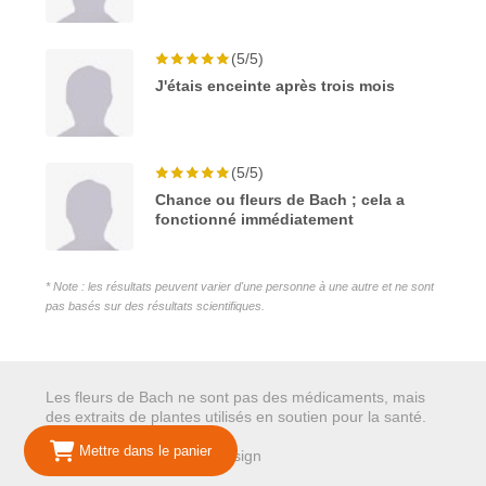
(5/5)
J'étais enceinte après trois mois
(5/5)
Chance ou fleurs de Bach ; cela a
fonctionné immédiatement
* Note : les résultats peuvent varier d'une personne à une autre et ne sont
pas basés sur des résultats scientifiques.
Les fleurs de Bach ne sont pas des médicaments, mais
des extraits de plantes utilisés en soutien pour la santé.
Mettre dans le panier
© 2026 Mariepure - Webdesign
Publi4u