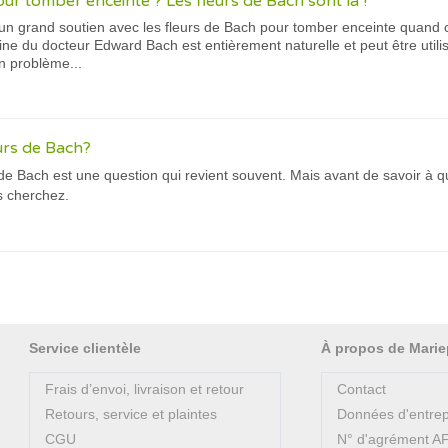
r tomber enceinte ? Les fleurs de Bach sont là !
n grand soutien avec les fleurs de Bach pour tomber enceinte quand cel
ne du docteur Edward Bach est entièrement naturelle et peut être utili
n problème...
eurs de Bach?
de Bach est une question qui revient souvent. Mais avant de savoir à que
s cherchez.
Service clientèle
À propos de Marie
Frais d’envoi, livraison et retour
Contact
Retours, service et plaintes
Données d'entrep
CGU
N° d'agrément 