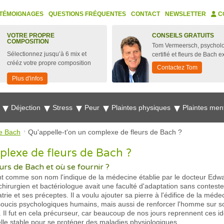
TÉMOIGNAGES
QUESTIONS FRÉQUENTES
CONTACT
NEWSLETTER
C
VOTRE PROPRE
CONSEILS GRATUITS
COMPOSITION
Tom Vermeersch, psychol
Sélectionnez jusqu’à 6 mix et
certifié et fleurs de Bach e
crééz votre propre composition
Contactez Tom
Plus d'infos
e
Déjection
Stress
Peur
Plaintes physiques
Plaintes men
e Bach
Qu'appelle-t'on un complexe de fleurs de Bach ?
plexe de fleurs de Bach ?
rs de Bach et où se fournir ?
t comme son nom l'indique de la médecine établie par le docteur Edwa
rurgien et bactériologue avait une faculté d'adaptation sans conteste
trie et ses préceptes. Il a voulu ajouter sa pierre à l'édifice de la m
s soucis psychologiques humains, mais aussi de renforcer l'homme sur s
. Il fut en cela précurseur, car beaucoup de nos jours reprennent ces id
lle stable pour se protéger des maladies physiologiques.