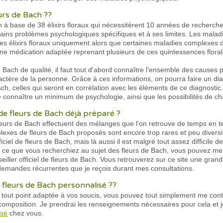
urs de Bach ??
à base de 38 élixirs floraux qui nécessitèrent 10 années de recherch
tains problèmes psychologiques spécifiques et à ses limites. Les maladi
es élixirs floraux uniquement alors que certaines maladies complexes 
ne médication adaptée reprenant plusieurs de ces quintessences florale
e Bach de qualité, il faut tout d'abord connaître l'ensemble des causes
aractère de la personne. Grâce à ces informations, on pourra faire un di
h, celles qui seront en corrélation avec les éléments de ce diagnostic.
de connaître un minimum de psychologie, ainsi que les possibilités de c
de fleurs de Bach déjà préparé ?
fleurs de Bach effectuent des mélanges que l'on retrouve de temps e
lexes de fleurs de Bach proposés sont encore trop rares et peu divers
ficiel de fleurs de Bach, mais là aussi il est malgré tout assez difficile de
le ce que vous recherchiez au sujet des fleurs de Bach, vous pouvez me 
eiller officiel de fleurs de Bach. Vous retrouverez sur ce site une grand
emandes récurrentes que je reçois durant mes consultations.
fleurs de Bach personnalisé ??
 tout point adaptée à vos soucis, vous pouvez tout simplement me cont
omposition. Je prendrai les renseignements nécessaires pour cela et j
isé
chez vous.