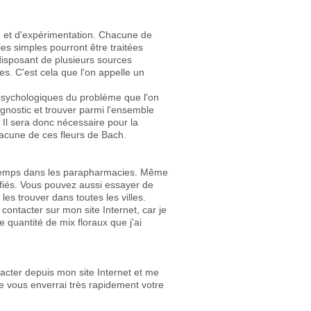
e et d'expérimentation. Chacune de
es simples pourront être traitées
disposant de plusieurs sources
s. C'est cela que l'on appelle un
 psychologiques du problème que l'on
agnostic et trouver parmi l'ensemble
 Il sera donc nécessaire pour la
hacune de ces fleurs de Bach.
n temps dans les parapharmacies. Même
ifiés. Vous pouvez aussi essayer de
 les trouver dans toutes les villes.
contacter sur mon site Internet, car je
e quantité de mix floraux que j'ai
acter depuis mon site Internet et me
e vous enverrai très rapidement votre