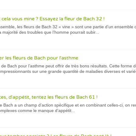
t cela vous mine ? Essayez la fleur de Bach 32 !
nsemble, les fleurs de Bach 32 « vine » sont une partie d’un ensemble 
a majorité des troubles que l’homme pourrait subir...
er les fleurs de Bach pour l'asthme
urs de Bach pour l’asthme peut offrir de très bons résultats. Cette forme
s impressionnants sur une grande quantité de maladies diverses et varié
es, d'appétit, tentez les fleurs de Bach 61 !
 Bach a un champ d’action spécifique et en combinant celles-ci, on re
omplexes comme le manque d’appétit...