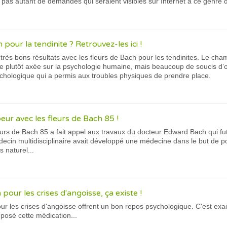
t pas autant de demandes qui seraient visibles sur Internet à ce genre d
 pour la tendinite ? Retrouvez-les ici !
très bons résultats avec les fleurs de Bach pour les tendinites. Le cha
ne plutôt axée sur la psychologie humaine, mais beaucoup de soucis d’
chologique qui a permis aux troubles physiques de prendre place.
peur avec les fleurs de Bach 85 !
urs de Bach 85 a fait appel aux travaux du docteur Edward Bach qui fu
decin multidisciplinaire avait développé une médecine dans le but de pou
 naturel...
 pour les crises d'angoisse, ça existe !
ur les crises d'angoisse offrent un bon repos psychologique. C'est exa
posé cette médication...