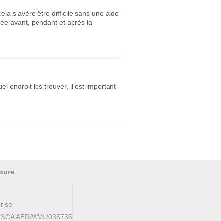
a s'avère être difficile sans une aide
sée avant, pendant et après la
l endroit les trouver, il est important
pure
rise
AFSCA AER/WVL/035735