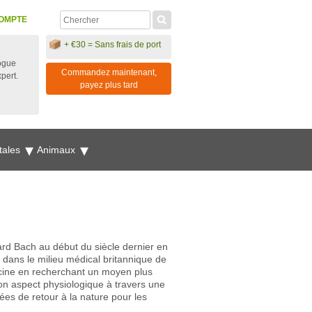
OMPTE
+ €30 = Sans frais de port
ogue
Commandez maintenant,
xpert.
payez plus tard
tales
Animaux
rd Bach au début du siècle dernier en
 dans le milieu médical britannique de
édecine en recherchant un moyen plus
on aspect physiologique à travers une
ées de retour à la nature pour les