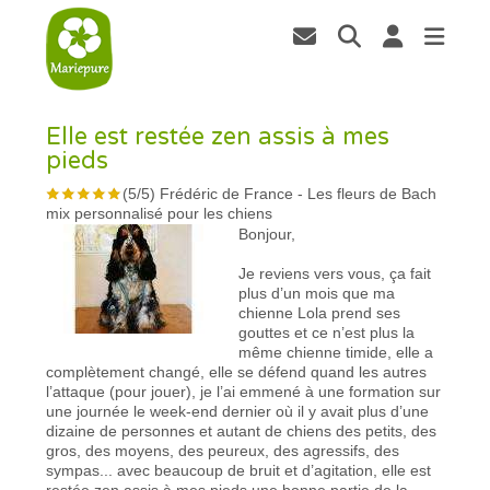
Elle est restée zen assis à mes
pieds
(
5
/
5
)
Frédéric de France
-
Les fleurs de Bach
mix personnalisé pour les chiens
Bonjour,
Je reviens vers vous, ça fait
plus d’un mois que ma
chienne Lola prend ses
gouttes et ce n’est plus la
même chienne timide, elle a
complètement changé, elle se défend quand les autres
l’attaque (pour jouer), je l’ai emmené à une formation sur
une journée le week-end dernier où il y avait plus d’une
dizaine de personnes et autant de chiens des petits, des
gros, des moyens, des peureux, des agressifs, des
sympas... avec beaucoup de bruit et d’agitation, elle est
restée zen assis à mes pieds une bonne partie de la