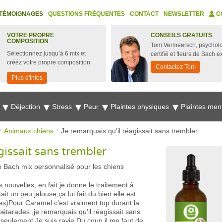
TÉMOIGNAGES
QUESTIONS FRÉQUENTES
CONTACT
NEWSLETTER
C
VOTRE PROPRE
CONSEILS GRATUITS
COMPOSITION
Tom Vermeersch, psychol
Sélectionnez jusqu’à 6 mix et
certifié et fleurs de Bach e
crééz votre propre composition
Contactez Tom
Plus d'infos
e
Déjection
Stress
Peur
Plaintes physiques
Plaintes men
Animaux chiens
Je remarquais qu’il réagissait sans trembler
gissait sans trembler
e Bach mix personnalisé pour les chiens
nouvelles, en fait je donne le traitement à
t un peu jalouse,ça lui fait du bien elle est
s)Pour Caramel c’est vraiment top durant la
s pétarades ,je remarquais qu’il réagissait sans
i seulement.Je suis ravie.Du coup il me faut de