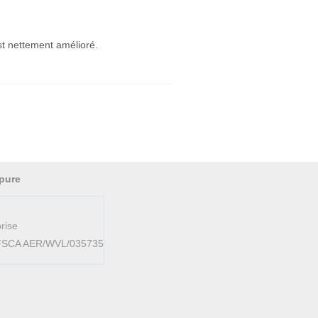
est nettement amélioré.
pure
rise
AFSCA AER/WVL/035735