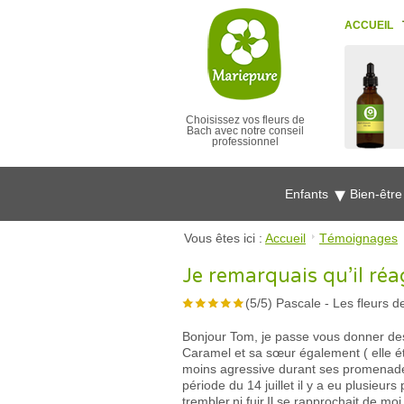
ACCUEIL
Choisissez vos fleurs de
Bach avec notre conseil
professionnel
Enfants
Bien-êtr
Vous êtes ici :
Accueil
Témoignages
Je remarquais qu’il réa
(
5
/
5
)
Pascale
-
Les fleurs d
Bonjour Tom, je passe vous donner des 
Caramel et sa sœur également ( elle étai
moins agressive durant ses promenade
période du 14 juillet il y a eu plusieur
trembler,ni fuir.Il se rapprochait de mo