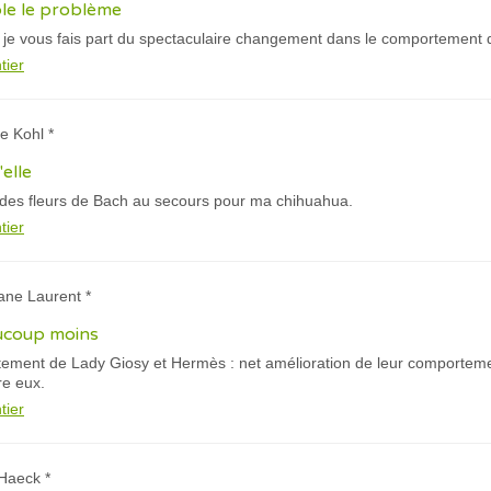
ble le problème
ue je vous fais part du spectaculaire changement dans le comportement 
tier
te Kohl *
'elle
e des fleurs de Bach au secours pour ma chihuahua.
tier
iane Laurent *
aucoup moins
traitement de Lady Giosy et Hermès : net amélioration de leur comporte
re eux.
tier
 Haeck *