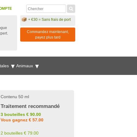
OMPTE
+ €30 = Sans frais de port
ogue
Commandez maintenant,
xpert.
payez plus tard
tales
Animaux
Contenu 50 ml
Traitement recommandé
3 bouteilles € 90.00
Vous gagnez € 57.00
2 bouteilles € 79.00