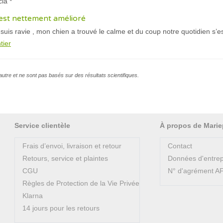
cia *
’est nettement amélioré
e suis ravie , mon chien a trouvé le calme et du coup notre quotidien s’
tier
l’autre et ne sont pas basés sur des résultats scientifiques.
Service clientèle
À propos de Marie
Frais d’envoi, livraison et retour
Contact
Retours, service et plaintes
Données d'entrep
CGU
N° d'agrément 
Règles de Protection de la Vie Privée
Klarna
14 jours pour les retours