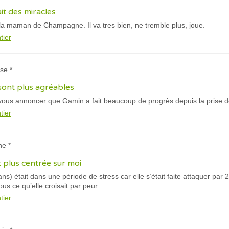
it des miracles
 la maman de Champagne. Il va tres bien, ne tremble plus, joue.
tier
se *
ont plus agréables
vous annoncer que Gamin a fait beaucoup de progrès depuis la prise de
tier
ne *
t plus centrée sur moi
s) était dans une période de stress car elle s’était faite attaquer par 2 
ous ce qu’elle croisait par peur
tier