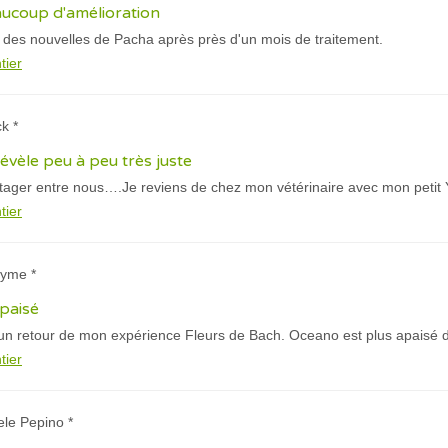
eaucoup d'amélioration
 des nouvelles de Pacha après près d'un mois de traitement.
tier
k *
évèle peu à peu très juste
tager entre nous….Je reviens de chez mon vétérinaire avec mon petit 
tier
nyme *
paisé
n retour de mon expérience Fleurs de Bach. Oceano est plus apaisé de
tier
ele Pepino *