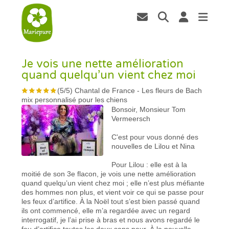
Je vois une nette amélioration
quand quelqu’un vient chez moi
(
5
/
5
)
Chantal de France
-
Les fleurs de Bach
mix personnalisé pour les chiens
Bonsoir, Monsieur Tom
Vermeersch
C'est pour vous donné des
nouvelles de Lilou et Nina
Pour Lilou : elle est à la
moitié de son 3e flacon, je vois une nette amélioration
quand quelqu’un vient chez moi ; elle n’est plus méfiante
des hommes non plus, et vient voir ce qui se passe pour
les feux d’artifice. À la Noël tout s’est bien passé quand
ils ont commencé, elle m’a regardée avec un regard
interrogatif, je l’ai prise à bras et nous avons regardé le
feu d’artifice toutes les deux sans peur. À la nouvelle