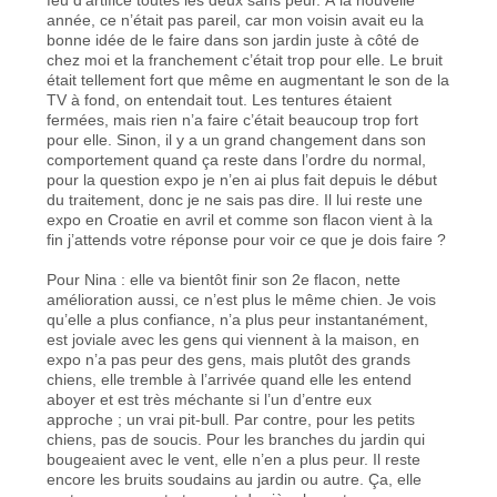
année, ce n’était pas pareil, car mon voisin avait eu la
bonne idée de le faire dans son jardin juste à côté de
chez moi et la franchement c’était trop pour elle. Le bruit
était tellement fort que même en augmentant le son de la
TV à fond, on entendait tout. Les tentures étaient
fermées, mais rien n’a faire c’était beaucoup trop fort
pour elle. Sinon, il y a un grand changement dans son
comportement quand ça reste dans l’ordre du normal,
pour la question expo je n’en ai plus fait depuis le début
du traitement, donc je ne sais pas dire. Il lui reste une
expo en Croatie en avril et comme son flacon vient à la
fin j’attends votre réponse pour voir ce que je dois faire ?
Pour Nina : elle va bientôt finir son 2e flacon, nette
amélioration aussi, ce n’est plus le même chien. Je vois
qu’elle a plus confiance, n’a plus peur instantanément,
est joviale avec les gens qui viennent à la maison, en
expo n’a pas peur des gens, mais plutôt des grands
chiens, elle tremble à l’arrivée quand elle les entend
aboyer et est très méchante si l’un d’entre eux
approche ; un vrai pit-bull. Par contre, pour les petits
chiens, pas de soucis. Pour les branches du jardin qui
bougeaient avec le vent, elle n’en a plus peur. Il reste
encore les bruits soudains au jardin ou autre. Ça, elle