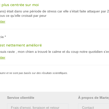
t plus centrée sur moi
s) était dans une période de stress car elle s’était faite attaquer par 2 
ous ce qu’elle croisait par peur
tier
cia *
’est nettement amélioré
e suis ravie , mon chien a trouvé le calme et du coup notre quotidien s’
tier
l’autre et ne sont pas basés sur des résultats scientifiques.
Service clientèle
À propos de Marie
Frais d’envoi, livraison et retour
Contact