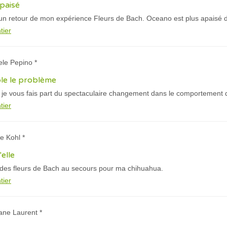
paisé
n retour de mon expérience Fleurs de Bach. Oceano est plus apaisé de
tier
ele Pepino *
ble le problème
ue je vous fais part du spectaculaire changement dans le comportement 
tier
te Kohl *
'elle
e des fleurs de Bach au secours pour ma chihuahua.
tier
iane Laurent *