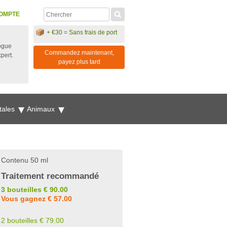
OMPTE
+ €30 = Sans frais de port
ogue
Commandez maintenant,
xpert.
payez plus tard
tales
Animaux
Contenu 50 ml
Traitement recommandé
3 bouteilles € 90.00
Vous gagnez € 57.00
2 bouteilles € 79.00