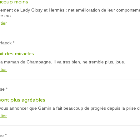
aucoup moins
traitement de Lady Giosy et Hermès : net amélioration de leur comporte
re eux.
tier
 Haeck *
it des miracles
 la maman de Champagne. Il va tres bien, ne tremble plus, joue.
tier
se *
ont plus agréables
vous annoncer que Gamin a fait beaucoup de progrès depuis la prise de
tier
ne *