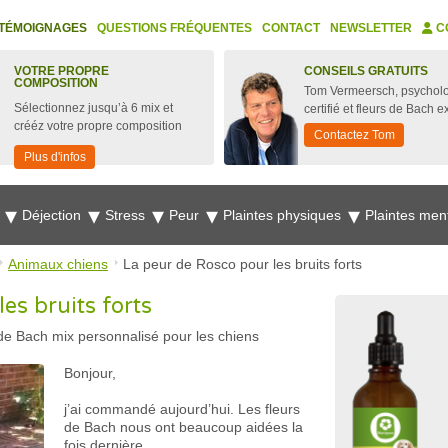
TÉMOIGNAGES
QUESTIONS FRÉQUENTES
CONTACT
NEWSLETTER
C
VOTRE PROPRE
CONSEILS GRATUITS
COMPOSITION
Tom Vermeersch, psychol
Sélectionnez jusqu’à 6 mix et
certifié et fleurs de Bach e
crééz votre propre composition
Contactez Tom
Plus d'infos
e
Déjection
Stress
Peur
Plaintes physiques
Plaintes men
Animaux chiens
La peur de Rosco pour les bruits forts
es bruits forts
 de Bach mix personnalisé pour les chiens
Bonjour,
j’ai commandé aujourd’hui. Les fleurs
de Bach nous ont beaucoup aidées la
fois dernière.