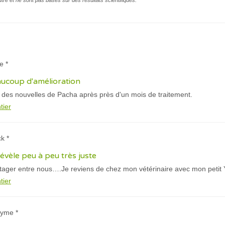
autre et ne sont pas basés sur des résultats scientifiques.
e *
eaucoup d'amélioration
 des nouvelles de Pacha après près d'un mois de traitement.
tier
k *
évèle peu à peu très juste
tager entre nous….Je reviens de chez mon vétérinaire avec mon petit 
tier
nyme *