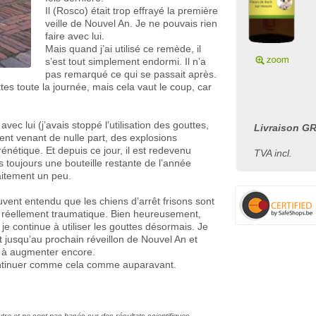
Il (Rosco) était trop effrayé la première
veille de Nouvel An. Je ne pouvais rien
faire avec lui.
Mais quand j’ai utilisé ce remède, il
s’est tout simplement endormi. Il n’a
pas remarqué ce qui se passait après.
ttes toute la journée, mais cela vaut le coup, car
vec lui (j’avais stoppé l’utilisation des gouttes,
Livraison GR
ment venant de nulle part, des explosions
 frénétique. Et depuis ce jour, il est redevenu
TVA incl.
 toujours une bouteille restante de l’année
aitement un peu.
ouvent entendu que les chiens d’arrêt frisons sont
été réellement traumatique. Bien heureusement,
e continue à utiliser les gouttes désormais. Je
t jusqu’au prochain réveillon de Nouvel An et
r à augmenter encore.
continuer comme cela comme auparavant.