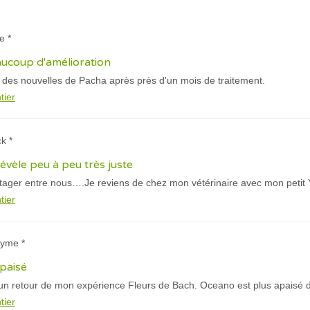
e *
eaucoup d'amélioration
 des nouvelles de Pacha après près d'un mois de traitement.
tier
k *
évèle peu à peu très juste
tager entre nous….Je reviens de chez mon vétérinaire avec mon petit 
tier
nyme *
paisé
n retour de mon expérience Fleurs de Bach. Oceano est plus apaisé de
tier