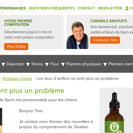
TÉMOIGNAGES
QUESTIONS FRÉQUENTES
CONTACT
NEWSLETTER
C
VOTRE PROPRE
CONSEILS GRATUITS
COMPOSITION
Tom Vermeersch, psychol
Sélectionnez jusqu’à 6 mix et
certifié et fleurs de Bach e
crééz votre propre composition
Contactez Tom
Plus d'infos
e
Déjection
Stress
Peur
Plaintes physiques
Plaintes men
Animaux chiens
Les feux d'artifice ne sont plus un problème
sont plus un problème
 de Bach mix personnalisé pour les chiens
Bonjour Tom,
Je voulais vous donner des nouvelles à
propos du comportement de Sloeber.