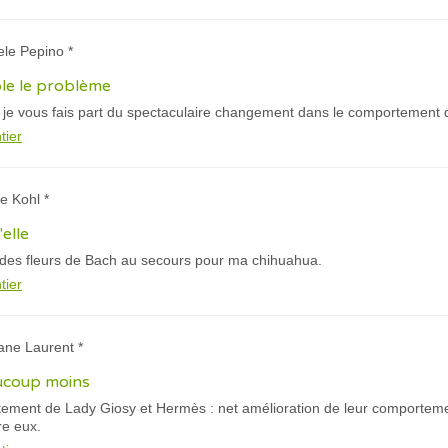
ele Pepino *
ble le problème
ue je vous fais part du spectaculaire changement dans le comportement 
tier
te Kohl *
'elle
e des fleurs de Bach au secours pour ma chihuahua.
tier
iane Laurent *
aucoup moins
traitement de Lady Giosy et Hermès : net amélioration de leur comporte
re eux.