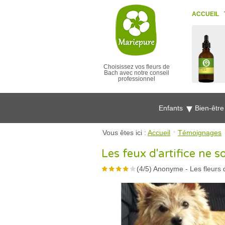
ACCUEIL
Choisissez vos fleurs de
Bach avec notre conseil
professionnel
Enfants
Bien-êtr
Vous êtes ici :
Accueil
Témoignages
Les feux d'artifice ne 
(
4
/
5
)
Anonyme
-
Les fleurs