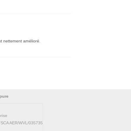
est nettement amélioré.
pure
rise
AFSCA AER/WVL/035735