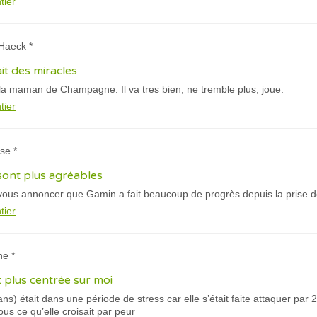
tier
 Haeck *
it des miracles
 la maman de Champagne. Il va tres bien, ne tremble plus, joue.
tier
se *
ont plus agréables
vous annoncer que Gamin a fait beaucoup de progrès depuis la prise de
tier
ne *
t plus centrée sur moi
s) était dans une période de stress car elle s’était faite attaquer par 2 
ous ce qu’elle croisait par peur