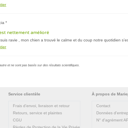
tier
cia *
’est nettement amélioré
e suis ravie , mon chien a trouvé le calme et du coup notre quotidien s’
tier
l’autre et ne sont pas basés sur des résultats scientifiques.
Service clientèle
À propos de Marie
Frais d’envoi, livraison et retour
Contact
Retours, service et plaintes
Données d'entrep
CGU
N° d'agrément 
Règles de Protection de la Vie Privée