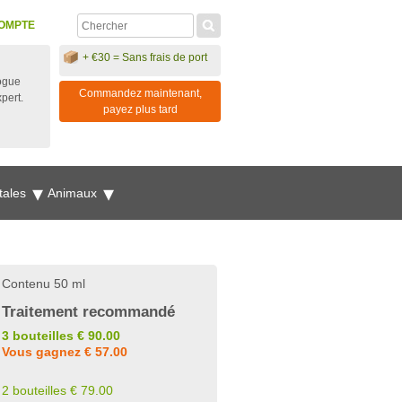
OMPTE
+ €30 = Sans frais de port
ogue
Commandez maintenant,
xpert.
payez plus tard
tales
Animaux
Contenu 50 ml
Traitement recommandé
3 bouteilles € 90.00
Vous gagnez € 57.00
2 bouteilles € 79.00