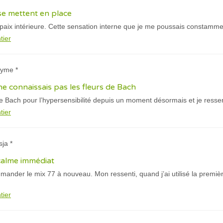
 se mettent en place
paix intérieure. Cette sensation interne que je me poussais constamme
tier
nyme *
 connaissais pas les fleurs de Bach
s de Bach pour l’hypersensibilité depuis un moment désormais et je resse
tier
sja *
calme immédiat
mander le mix 77 à nouveau. Mon ressenti, quand j’ai utilisé la première
tier