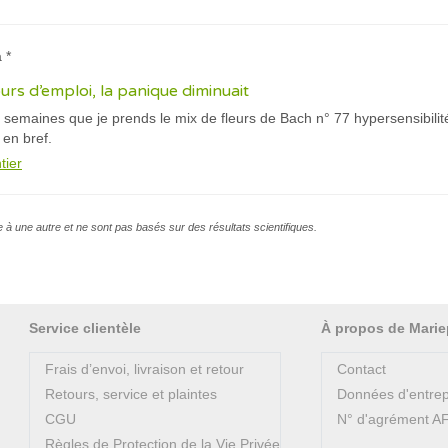
 *
rs d’emploi, la panique diminuait
is semaines que je prends le mix de fleurs de Bach n° 77 hypersensibilit
 en bref.
tier
e à une autre et ne sont pas basés sur des résultats scientifiques.
Service clientèle
À propos de Marie
Frais d’envoi, livraison et retour
Contact
Retours, service et plaintes
Données d'entrep
CGU
N° d'agrément 
Règles de Protection de la Vie Privée