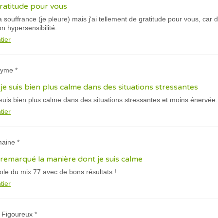
gratitude pour vous
 souffrance (je pleure) mais j'ai tellement de gratitude pour vous, car 
n hypersensibilité.
tier
nyme *
je suis bien plus calme dans des situations stressantes
suis bien plus calme dans des situations stressantes et moins énervée.
tier
maine *
emarqué la manière dont je suis calme
le du mix 77 avec de bons résultats !
tier
 Figoureux *