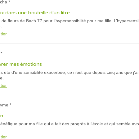
cha *
 dans une bouteille d’un litre
e fleurs de Bach 77 pour l’hypersensibilité pour ma fille. L’hypersensibi
.
tier
 *
gérer mes émotions
s été d’une sensibilité exacerbée, ce n’est que depuis cinq ans que j’
e.
tier
nyme *
en
énéfique pour ma fille qui a fait des progrès à l'école et qui semble avo
tier