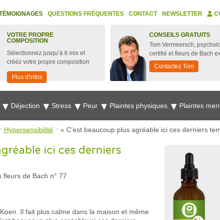
TÉMOIGNAGES
QUESTIONS FRÉQUENTES
CONTACT
NEWSLETTER
C
VOTRE PROPRE
CONSEILS GRATUITS
COMPOSITION
Tom Vermeersch, psychol
Sélectionnez jusqu’à 6 mix et
certifié et fleurs de Bach e
crééz votre propre composition
Contactez Tom
Plus d'infos
e
Déjection
Stress
Peur
Plaintes physiques
Plaintes men
Hypersensibilité
« C’est beaucoup plus agréable ici ces derniers tem
gréable ici ces derniers
 fleurs de Bach n° 77
Koen. Il fait plus calme dans la maison et même