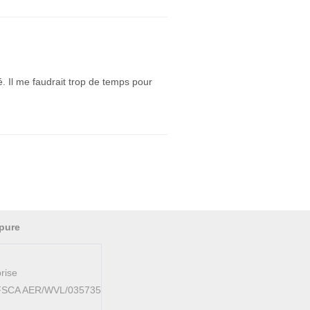
é. Il me faudrait trop de temps pour
pure
rise
AFSCA AER/WVL/035735