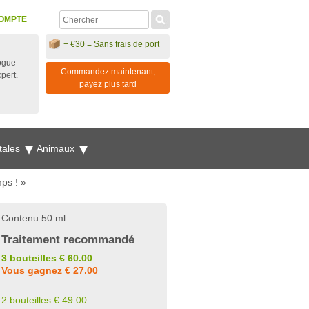
OMPTE
+ €30 = Sans frais de port
ogue
Commandez maintenant,
xpert.
payez plus tard
tales
Animaux
ps ! »
Contenu 50 ml
Traitement recommandé
3 bouteilles € 60.00
Vous gagnez € 27.00
2 bouteilles € 49.00