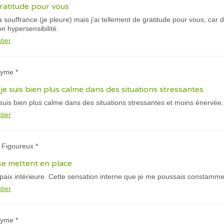
gratitude pour vous
 souffrance (je pleure) mais j'ai tellement de gratitude pour vous, car 
n hypersensibilité.
tier
nyme *
je suis bien plus calme dans des situations stressantes
suis bien plus calme dans des situations stressantes et moins énervée.
tier
 Figoureux *
 se mettent en place
paix intérieure. Cette sensation interne que je me poussais constamme
tier
nyme *