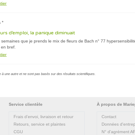
tier
 *
rs d’emploi, la panique diminuait
is semaines que je prends le mix de fleurs de Bach n° 77 hypersensibilit
 en bref.
tier
e à une autre et ne sont pas basés sur des résultats scientifiques.
Service clientèle
À propos de Marie
Frais d’envoi, livraison et retour
Contact
Retours, service et plaintes
Données d'entrep
CGU
N° d'agrément 