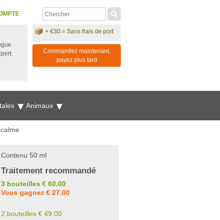
OMPTE
+ €30 = Sans frais de port
ogue
Commandez maintenant,
xpert.
payez plus tard
tales
Animaux
 calme
Contenu 50 ml
Traitement recommandé
3 bouteilles € 60.00
Vous gagnez € 27.00
2 bouteilles € 49.00