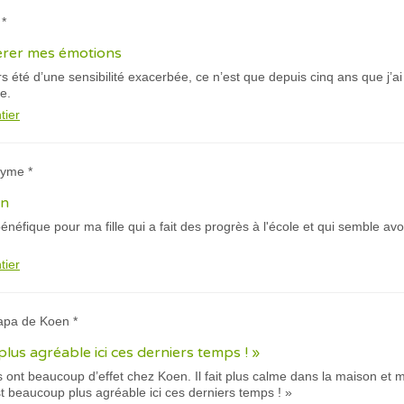
 *
gérer mes émotions
s été d’une sensibilité exacerbée, ce n’est que depuis cinq ans que j’
e.
tier
nyme *
en
énéfique pour ma fille qui a fait des progrès à l'école et qui semble avo
tier
papa de Koen *
lus agréable ici ces derniers temps ! »
 ont beaucoup d’effet chez Koen. Il fait plus calme dans la maison et mê
t beaucoup plus agréable ici ces derniers temps ! »