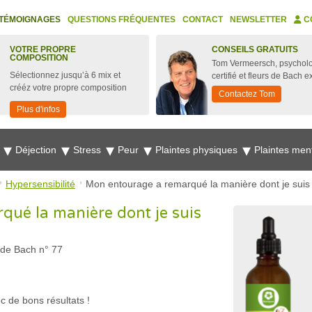
TÉMOIGNAGES
QUESTIONS FRÉQUENTES
CONTACT
NEWSLETTER
C
VOTRE PROPRE
CONSEILS GRATUITS
COMPOSITION
Tom Vermeersch, psychol
Sélectionnez jusqu’à 6 mix et
certifié et fleurs de Bach e
crééz votre propre composition
Contactez Tom
Plus d'infos
e
Déjection
Stress
Peur
Plaintes physiques
Plaintes men
Hypersensibilité
Mon entourage a remarqué la manière dont je suis
ué la manière dont je suis
 de Bach n° 77
 de bons résultats !