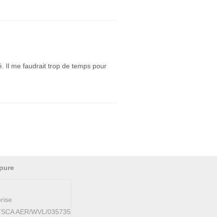
é. Il me faudrait trop de temps pour
pure
rise
AFSCA AER/WVL/035735