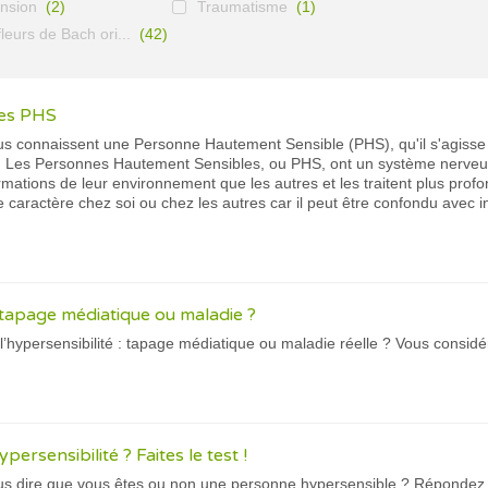
nsion
(2)
Traumatisme
(1)
leurs de Bach ori...
(42)
les PHS
us connaissent une Personne Hautement Sensible (PHS), qu'il s'agisse 
. Les Personnes Hautement Sensibles, ou PHS, ont un système nerveux
mations de leur environnement que les autres et les traitent plus profond
e caractère chez soi ou chez les autres car il peut être confondu avec int
: tapage médiatique ou maladie ?
’hypersensibilité : tapage médiatique ou maladie réelle ? Vous consi
ersensibilité ? Faites le test !
dire que vous êtes ou non une personne hypersensible ? Répondez à 