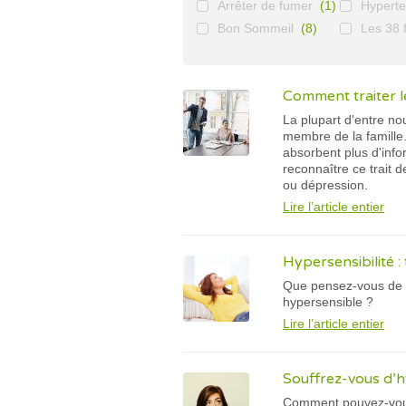
Arrêter de fumer
(1)
Hyperte
Bon Sommeil
(8)
Les 38 f
Comment traiter 
La plupart d'entre no
membre de la famille
absorbent plus d'infor
reconnaître ce trait d
ou dépression.
Lire l’article entier
Hypersensibilité 
Que pensez-vous de l
hypersensible ?
Lire l’article entier
Souffrez-vous d’hyp
Comment pouvez-vous 