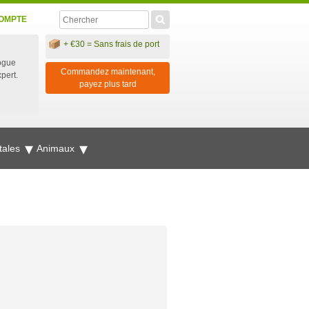
OMPTE
+ €30 = Sans frais de port
ogue
Commandez maintenant,
xpert.
payez plus tard
tales
Animaux