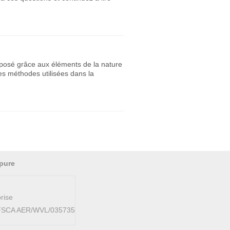
omposé grâce aux éléments de la nature
es méthodes utilisées dans la
pure
rise
AFSCA AER/WVL/035735