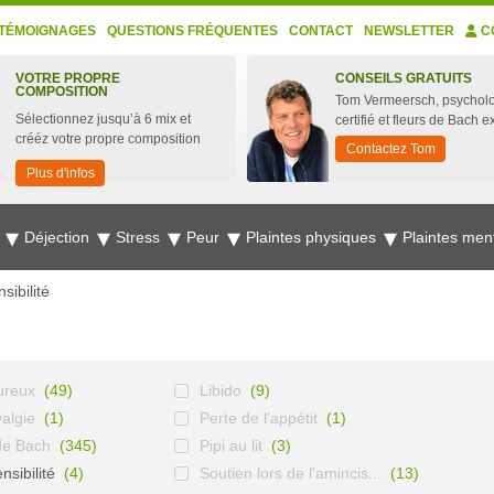
TÉMOIGNAGES
QUESTIONS FRÉQUENTES
CONTACT
NEWSLETTER
C
VOTRE PROPRE
CONSEILS GRATUITS
COMPOSITION
Tom Vermeersch, psychol
Sélectionnez jusqu’à 6 mix et
certifié et fleurs de Bach e
crééz votre propre composition
Contactez Tom
Plus d'infos
e
Déjection
Stress
Peur
Plaintes physiques
Plaintes men
sibilité
ureux
(49)
Libido
(9)
algie
(1)
Perte de l'appétit
(1)
de Bach
(345)
Pipi au lit
(3)
sibilité
(4)
Soutien lors de l'amincis...
(13)