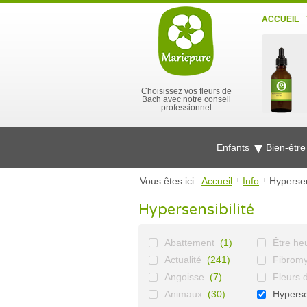
ACCUEIL
Choisissez vos fleurs de
Bach avec notre conseil
professionnel
Enfants
Bien-êtr
Vous êtes ici :
Accueil
Info
Hypersen
Hypersensibilité
Abattement
(1)
Être he
Actualité
(241)
Fibromy
Angoisse
(7)
Fleurs 
Animaux
(30)
Hypersen