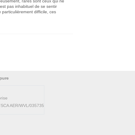
ureusement, rares sont ceux qui ne
st pas inhabituel de se sentir
articulièrement difficile, ces
pure
rise
AFSCA AER/WVL/035735