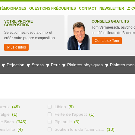
TÉMOIGNAGES
QUESTIONS FRÉQUENTES
CONTACT
NEWSLETTER
C
VOTRE PROPRE
CONSEILS GRATUITS
COMPOSITION
Tom Vermeersch, psychol
Sélectionnez jusqu’à 6 mix et
certifié et fleurs de Bach e
crééz votre propre composition
Contactez Tom
Plus d'infos
e
Déjection
Stress
Peur
Plaintes physiques
Plaintes men
ureux
(49)
Libido
(9)
algie
(1)
Perte de l'appétit
(1)
de Bach
(345)
Pipi au lit
(3)
sibilité
(4)
Soutien lors de l'amincis...
(13)