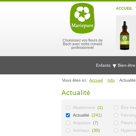
ACCUEIL
Choisissez vos fleurs de
Bach avec notre conseil
professionnel
Enfants
Bien-êtr
Vous êtes ici :
Accueil
Info
Actualité
Actualité
Abattement
(1)
Être he
Actualité
(241)
Fibromy
Angoisse
(7)
Fleurs 
Animaux
(30)
Hypersen