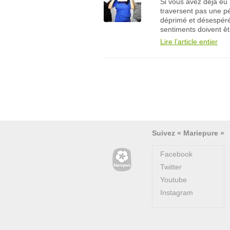
Si vous avez déjà eu 
traversent pas une pé
déprimé et désespéré 
sentiments doivent êtr
Lire l’article entier
Suivez « Mariepure »
Facebook
Twitter
Youtube
Instagram