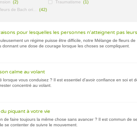
nsion
(2)
Traumatisme
(1)
leurs de Bach ori...
(42)
raisons pour lesquelles les personnes n’atteignent pas leurs
uleusement un régime puisse être difficile, notre Mélange de fleurs d
ous donnant une dose de courage lorsque les choses se compliquent.
on calme au volant
é lorsque vous conduisez ? Il est essentiel d'avoir confiance en soi et 
ster concentré au volant.
u piquant à votre vie
on de faire toujours la même chose sans avancer ? Il est commun de se
 de se contenter de suivre le mouvement.