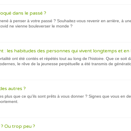
loqué dans le passé ?
ené à penser à votre passé ? Souhaitez-vous revenir en arrière, à un
 covid ne vienne bouleverser le monde ?
nt : les habitudes des personnes qui vivent longtemps et e
talité ont été contés et répétés tout au long de l'histoire. Que ce soi
odernes, le rêve de la jeunesse perpétuelle a été transmis de générati
des autres ?
es plus que ce qu'ils sont prêts à vous donner ? Signes que vous en 
ortement.
? Ou trop peu ?