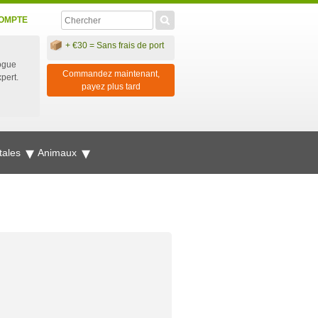
OMPTE
+ €30 = Sans frais de port
ogue
Commandez maintenant,
xpert.
payez plus tard
tales
Animaux