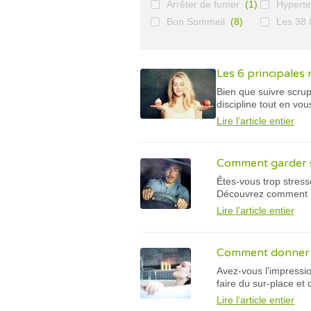
Arrêter de fumer
(1)
Hyperte
Bon Sommeil
(8)
Les 38 f
Les 6 principales 
Bien que suivre scrup
discipline tout en v
Lire l’article entier
Comment garder s
Êtes-vous trop stress
Découvrez comment re
Lire l’article entier
Comment donner d
Avez-vous l'impressi
faire du sur-place et
Lire l’article entier