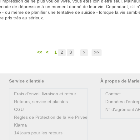
l'impression de ne plus vouloir vivre, vous êtes loin d'être seul. Malhe
riode de dépression à un moment donné de leur vie. Cependant, s'il n'e
- ou même de planifier une tentative de suicide - lorsque la vie semble p
e pris très au sérieux.
<<
<
1
2
3
>
>>
Service clientèle
À propos de Marie
Frais d’envoi, livraison et retour
Contact
Retours, service et plaintes
Données d'entrep
CGU
N° d'agrément 
Règles de Protection de la Vie Privée
Klarna
14 jours pour les retours