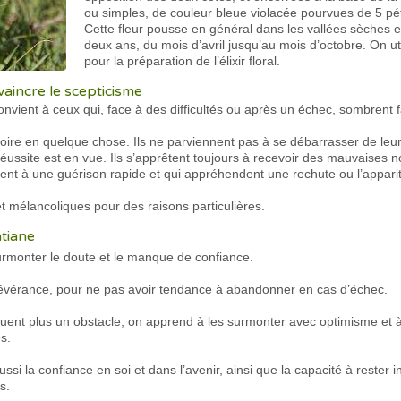
ou simples, de couleur bleue violacée pourvues de 5 pé
Cette fleur pousse en général dans les vallées sèches et 
deux ans, du mois d’avril jusqu’au mois d’octobre. On ut
pour la préparation de l’élixir floral.
aincre le scepticisme
onvient à ceux qui, face à des difficultés ou après un échec, sombrent
croire en quelque chose. Ils ne parviennent pas à se débarrasser de leu
éussite est en vue. Ils s’apprêtent toujours à recevoir des mauvaises n
ent à une guérison rapide et qui appréhendent une rechute ou l’appa
 et mélancoliques pour des raisons particulières.
ntiane
rmonter le doute et le manque de confiance.
sévérance, pour ne pas avoir tendance à abandonner en cas d’échec.
uent plus un obstacle, on apprend à les surmonter avec optimisme et à 
és.
si la confiance en soi et dans l’avenir, ainsi que la capacité à rester 
s.