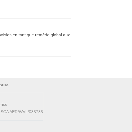
choisies en tant que remède global aux
pure
rise
AFSCA AER/WVL/035735