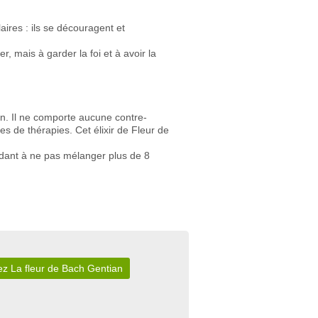
ires : ils se découragent et
, mais à garder la foi et à avoir la
on. Il ne comporte aucune contre-
s de thérapies. Cet élixir de Fleur de
ndant à ne pas mélanger plus de 8
z La fleur de Bach Gentian