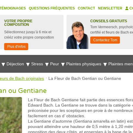
TÉMOIGNAGES
QUESTIONS FRÉQUENTES
CONTACT
NEWSLETTER
C
VOTRE PROPRE
CONSEILS GRATUITS
COMPOSITION
Tom Vermeersch, psychol
Sélectionnez jusqu’à 6 mix et
certifié et fleurs de Bach e
crééz votre propre composition
Contactez Tom
Plus d'infos
e
Déjection
Stress
Peur
Plaintes physiques
Plaintes men
leurs de Bach originales
La Fleur de Bach Gentian ou Gentiane
ian ou Gentiane
La Fleur de Bach Gentiane fait partie des essences flora
Edward Bach. La Gentiane se trouve dans la catégorie « d
préconisée pour les sceptiques en proie à de nombreux
facilement en cas d’ obstacles.
La Gentiane d’automne (Gentiana amarella en latin) est
pouvant atteindre une hauteur de 0,5 mètre à 1,20 mètre
opposition des deux côtés, et enserrées à la base de la