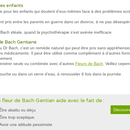
les enfants
e pour les enfants qui doutent d’eux-mêmes face à des problèmes scola
ont pris entre les parents en guerre dans un divorce, à ne pas désespérer
 Bach idéale, quand la psychothérapie s’est avérée inefficace.
r de Bach Gentiane
 du Dr Bach, c’est un remède naturel qui peut être pris sans appréhensi
res médicaments. Il peut être utilisé comme complément à d’autres forme
nement.
nistrer seule ou combinée avec d’autres
Fleurs de Bach
. Veillez cepe
ouche ou dans un verre d’eau, à renouveler 6 fois dans la journée.
 fleur de Bach Gentian aide avec le fait de :
Découvre
Être abattu ou déçu
Être trop sceptique
Avoir une attitude pessimiste