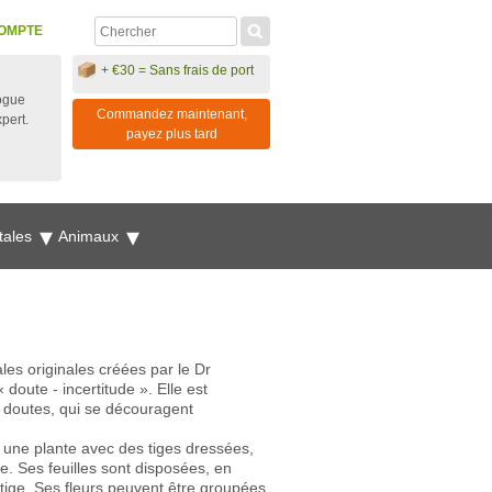
OMPTE
+ €30 = Sans frais de port
ogue
Commandez maintenant,
xpert.
payez plus tard
tales
Animaux
les originales créées par le Dr
oute - incertitude ». Elle est
 doutes, qui se découragent
 une plante avec des tiges dressées,
. Ses feuilles sont disposées, en
 tige. Ses fleurs peuvent être groupées