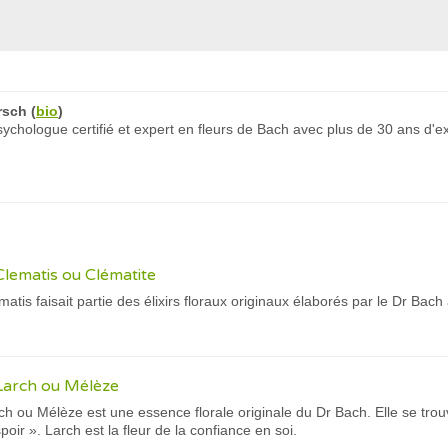
rsch
(
bio
)
chologue certifié et expert en fleurs de Bach avec plus de 30 ans d'e
Clematis ou Clématite
atis faisait partie des élixirs floraux originaux élaborés par le Dr Ba
Larch ou Mélèze
h ou Mélèze est une essence florale originale du Dr Bach. Elle se trou
oir ». Larch est la fleur de la confiance en soi.