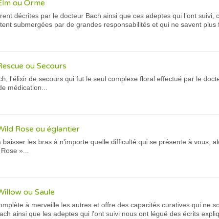
 Elm ou Orme
rent décrites par le docteur Bach ainsi que ces adeptes qui l’ont suivi,
ent submergées par de grandes responsabilités et qui ne savent plus fai
Rescue ou Secours
h, l'élixir de secours qui fut le seul complexe floral effectué par le d
de médication...
Wild Rose ou églantier
baisser les bras à n'importe quelle difficulté qui se présente à vous, a
 Rose »...
Willow ou Saule
omplète à merveille les autres et offre des capacités curatives qui ne
Bach ainsi que les adeptes qui l'ont suivi nous ont légué des écrits expl