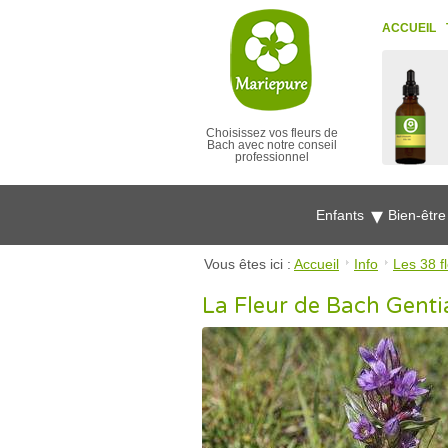
ACCUEIL
Choisissez vos fleurs de
Bach avec notre conseil
professionnel
Enfants
Bien-êtr
Vous êtes ici :
Accueil
Info
Les 38 f
La Fleur de Bach Gent