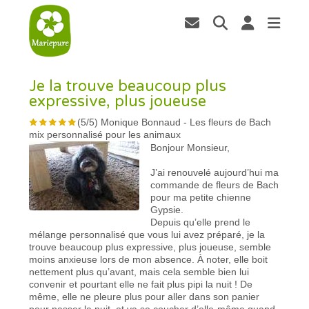
Je la trouve beaucoup plus
expressive, plus joueuse
(
5
/
5
)
Monique Bonnaud
-
Les fleurs de Bach
mix personnalisé pour les animaux
Bonjour Monsieur,
J’ai renouvelé aujourd’hui ma
commande de fleurs de Bach
pour ma petite chienne
Gypsie.
Depuis qu’elle prend le
mélange personnalisé que vous lui avez préparé, je la
trouve beaucoup plus expressive, plus joueuse, semble
moins anxieuse lors de mon absence. À noter, elle boit
nettement plus qu’avant, mais cela semble bien lui
convenir et pourtant elle ne fait plus pipi la nuit ! De
même, elle ne pleure plus pour aller dans son panier
pour passer la nuit, et va se coucher d’elle-même quand