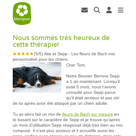
Nous sommes très heureux de
cette thérapie!
(
5
/
5
)
Atie et Sepp
-
Les fleurs de Bach mix
personnalisé pour les chiens
Cher Tom,
Notre Bouvier Bernois Sepp
a 1 an maintenant. Lorsqu’il
avait 5 mois, nous t’avons
consulté pour Sepp parce
qu’il était anxieux et pas sûr
de lui après avoir été attaqué par un chien adulte.
Tu as alors fait un mix de
fleurs de Bach sur mesure
en
te basant sur le caractère de Sepp et je trouve qu’après
un mois d’utilisation Sepp réagissait déjà très bien au mix
composé. Il n’est plus anxieux et il accueille aussi les
gens, parfois avec encore un peu de distance, mais cela