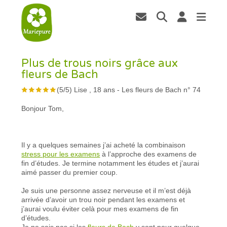
Plus de trous noirs grâce aux
fleurs de Bach
(
5
/
5
)
Lise , 18 ans
-
Les fleurs de Bach n° 74
Bonjour Tom,
Il y a quelques semaines j’ai acheté la combinaison
stress pour les examens
à l’approche des examens de
fin d’études. Je termine notamment les études et j’aurai
aimé passer du premier coup.
Je suis une personne assez nerveuse et il m’est déjà
arrivée d’avoir un trou noir pendant les examens et
j’aurai voulu éviter celà pour mes examens de fin
d’études.
Je ne sais pas si les
fleurs de Bach
y sont pour quelque