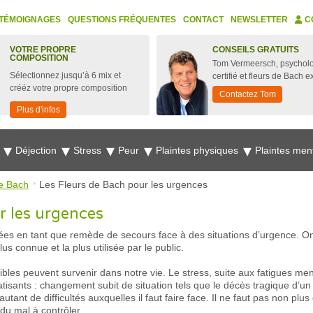
TÉMOIGNAGES
QUESTIONS FRÉQUENTES
CONTACT
NEWSLETTER
C
VOTRE PROPRE
CONSEILS GRATUITS
COMPOSITION
Tom Vermeersch, psychol
Sélectionnez jusqu’à 6 mix et
certifié et fleurs de Bach e
crééz votre propre composition
Contactez Tom
Plus d'infos
e
Déjection
Stress
Peur
Plaintes physiques
Plaintes men
e Bach
Les Fleurs de Bach pour les urgences
r les urgences
es en tant que remède de secours face à des situations d’urgence. On 
s connue et la plus utilisée par le public.
les peuvent survenir dans notre vie. Le stress, suite aux fatigues men
ants : changement subit de situation tels que le décès tragique d’un 
tant de difficultés auxquelles il faut faire face. Il ne faut pas non plus 
 du mal à contrôler.