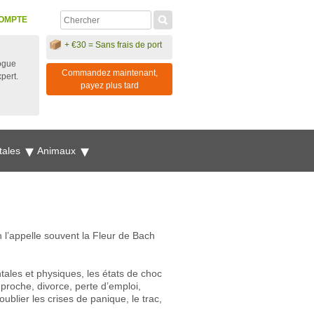
OMPTE
+ €30 = Sans frais de port
ogue
Commandez maintenant,
xpert.
payez plus tard
tales
Animaux
l’appelle souvent la Fleur de Bach
tales et physiques, les états de choc
proche, divorce, perte d’emploi,
oublier les crises de panique, le trac,