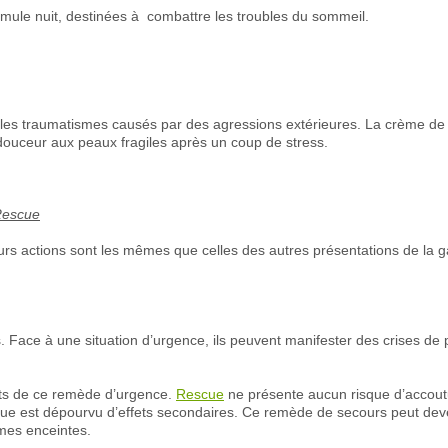
rmule nuit, destinées à combattre les troubles du sommeil.
 les traumatismes causés par des agressions extérieures. La crème d
douceur aux peaux fragiles après un coup de stress.
 Rescue
eurs actions sont les mêmes que celles des autres présentations de l
Face à une situation d’urgence, ils peuvent manifester des crises de 
aits de ce remède d’urgence.
Rescue
ne présente aucun risque d’accout
 est dépourvu d’effets secondaires. Ce remède de secours peut deveni
mmes enceintes.