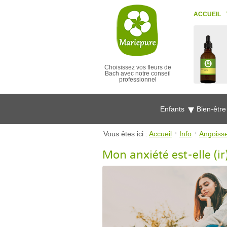
ACCUEIL
Choisissez vos fleurs de
Bach avec notre conseil
professionnel
Enfants
Bien-êtr
Vous êtes ici :
Accueil
Info
Angoiss
Mon anxiété est-elle (ir