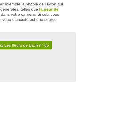
par exemple la phobie de l'avion qui
 générales, telles que
la peur de
 dans votre carrière. Si cela vous
 niveau d'anxiété est une source
z Les fleurs de Bach n° 85