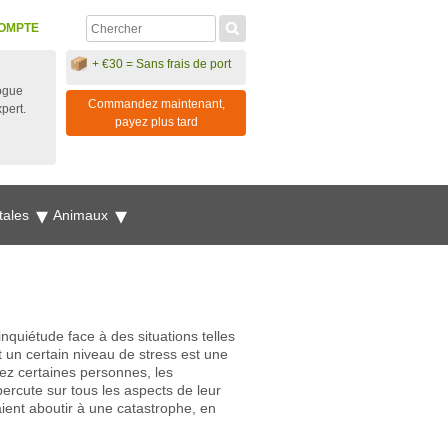
OMPTE
+ €30 = Sans frais de port
ogue
Commandez maintenant,
xpert.
payez plus tard
tales
Animaux
inquiétude face à des situations telles
un certain niveau de stress est une
hez certaines personnes, les
rcute sur tous les aspects de leur
aient aboutir à une catastrophe, en