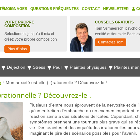
TÉMOIGNAGES
QUESTIONS FRÉQUENTES
CONTACT
NEWSLETTER
C
VOTRE PROPRE
CONSEILS GRATUITS
COMPOSITION
Tom Vermeersch, psychol
Sélectionnez jusqu’à 6 mix et
certifié et fleurs de Bach e
crééz votre propre composition
Contactez Tom
Plus d'infos
e
Déjection
Stress
Peur
Plaintes physiques
Plaintes men
e
Mon anxiété est-elle (ir)rationnelle ? Découvrez-le !
)rationnelle ? Découvrez-le !
Plusieurs d'entre nous éprouvent de la nervosité et de l'
qu'un entretien d'embauche ou un examen important, et 
réaction saine à des situations délicates. Cependant, c
symptômes prennent une tournure plus grave qui se répe
vie. Des craintes et des inquiétudes irrationnelles pourr
imaginant le pire des scénarios possibles pour l'avenir.