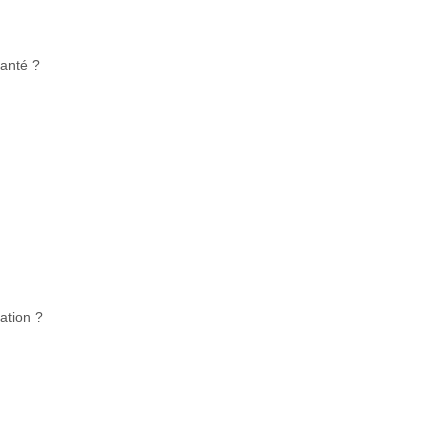
santé ?
ation ?