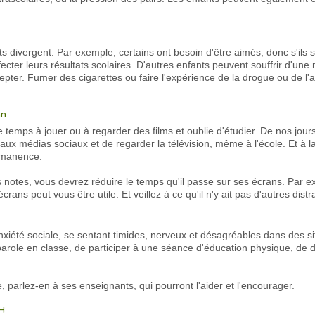
divergent. Par exemple, certains ont besoin d'être aimés, donc s'ils so
ffecter leurs résultats scolaires. D'autres enfants peuvent souffrir d'un
epter. Fumer des cigarettes ou faire l'expérience de la drogue ou de l'
an
 temps à jouer ou à regarder des films et oublie d'étudier. De nos jours,
 aux médias sociaux et de regarder la télévision, même à l'école. Et à
ermanence.
s notes, vous devrez réduire le temps qu'il passe sur ses écrans. Par e
crans peut vous être utile. Et veillez à ce qu'il n'y ait pas d'autres distra
iété sociale, se sentant timides, nerveux et désagréables dans des sit
 parole en classe, de participer à une séance d'éducation physique, de d
e, parlez-en à ses enseignants, qui pourront l'aider et l'encourager.
AH