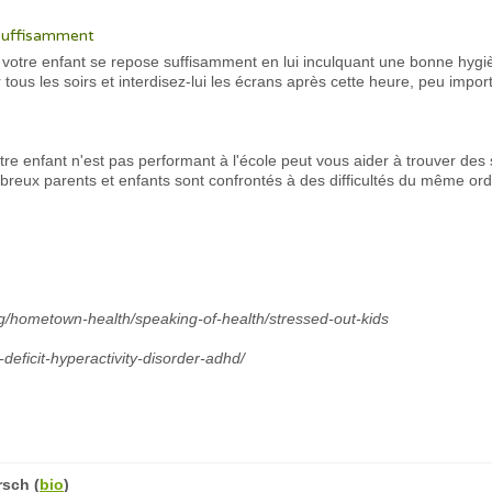
 suffisamment
 votre enfant se repose suffisamment en lui inculquant une bonne hyg
us les soirs et interdisez-lui les écrans après cette heure, peu import
otre enfant n'est pas performant à l'école peut vous aider à trouver des s
reux parents et enfants sont confrontés à des difficultés du même ordr
g/hometown-health/speaking-of-health/stressed-out-kids
-deficit-hyperactivity-disorder-adhd/
rsch
(
bio
)