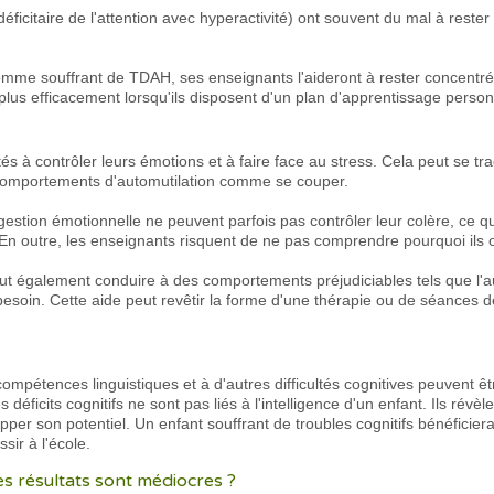
ficitaire de l'attention avec hyperactivité) ont souvent du mal à rester
mme souffrant de TDAH, ses enseignants l'aideront à rester concentré et
us efficacement lorsqu'ils disposent d'un plan d'apprentissage person
tés à contrôler leurs émotions et à faire face au stress. Cela peut se tr
s comportements d'automutilation comme se couper.
estion émotionnelle ne peuvent parfois pas contrôler leur colère, ce q
. En outre, les enseignants risquent de ne pas comprendre pourquoi ils 
 également conduire à des comportements préjudiciables tels que l'auto
 besoin. Cette aide peut revêtir la forme d'une thérapie ou de séances de
mpétences linguistiques et à d'autres difficultés cognitives peuvent êtr
s déficits cognitifs ne sont pas liés à l'intelligence d'un enfant. Ils ré
pper son potentiel. Un enfant souffrant de troubles cognitifs bénéficie
sir à l'école.
s résultats sont médiocres ?