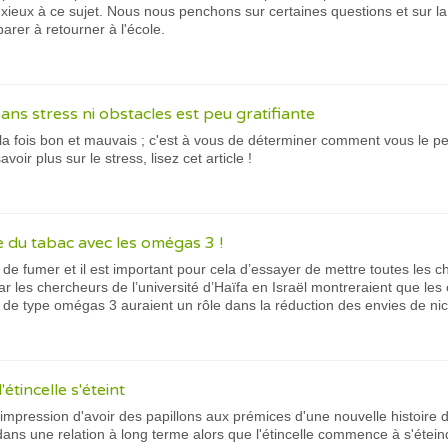
nxieux à ce sujet. Nous nous penchons sur certaines questions et sur l
arer à retourner à l'école.
ans stress ni obstacles est peu gratifiante
 la fois bon et mauvais ; c'est à vous de déterminer comment vous le pe
oir plus sur le stress, lisez cet article !
ge du tabac avec les omégas 3 !
êter de fumer et il est important pour cela d’essayer de mettre toutes le
r les chercheurs de l’université d’Haïfa en Israël montreraient que le
 de type omégas 3 auraient un rôle dans la réduction des envies de nic
'étincelle s'éteint
'impression d'avoir des papillons aux prémices d'une nouvelle histoir
dans une relation à long terme alors que l'étincelle commence à s'étein