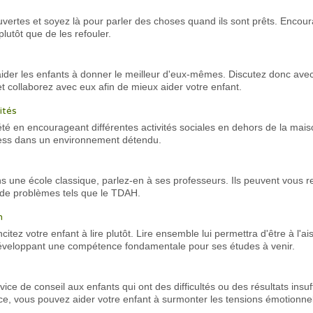
ertes et soyez là pour parler des choses quand ils sont prêts. Encour
lutôt que de les refouler.
ider les enfants à donner le meilleur d'eux-mêmes. Discutez donc avec
t collaborez avec eux afin de mieux aider votre enfant.
ités
été en encourageant différentes activités sociales en dehors de la ma
tress dans un environnement détendu.
ans une école classique, parlez-en à ses professeurs. Ils peuvent vous
t de problèmes tels que le TDAH.
n
itez votre enfant à lire plutôt. Lire ensemble lui permettra d'être à l'ai
n développant une compétence fondamentale pour ses études à venir.
e de conseil aux enfants qui ont des difficultés ou des résultats insuf
ce, vous pouvez aider votre enfant à surmonter les tensions émotionnel