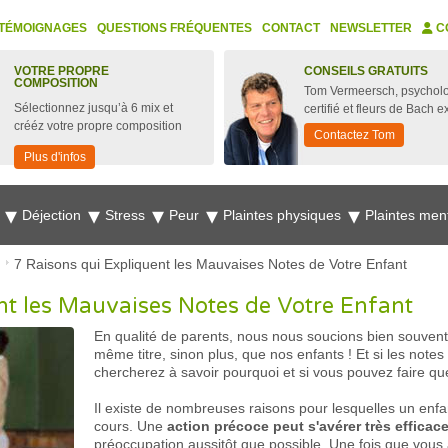
TÉMOIGNAGES
QUESTIONS FRÉQUENTES
CONTACT
NEWSLETTER
C
VOTRE PROPRE
CONSEILS GRATUITS
COMPOSITION
Tom Vermeersch, psychol
Sélectionnez jusqu’à 6 mix et
certifié et fleurs de Bach e
crééz votre propre composition
Contactez Tom
Plus d'infos
e
Déjection
Stress
Peur
Plaintes physiques
Plaintes men
7 Raisons qui Expliquent les Mauvaises Notes de Votre Enfant
nt les Mauvaises Notes de Votre Enfant
En qualité de parents, nous nous soucions bien souvent 
même titre, sinon plus, que nos enfants ! Et si les note
chercherez à savoir pourquoi et si vous pouvez faire qu
Il existe de nombreuses raisons pour lesquelles un enfan
cours. Une
action précoce peut s'avérer très efficac
préoccupation aussitôt que possible. Une fois que vous