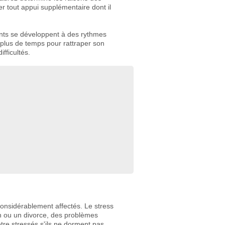
r tout appui supplémentaire dont il
nts se développent à des rythmes
 plus de temps pour rattraper son
ifficultés.
onsidérablement affectés. Le stress
n ou un divorce, des problèmes
être stressés s'ils ne dorment pas