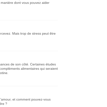
a manière dont vous pouvez aider
rcevez. Mais trop de stress peut être
s chances de son côté. Certaines études
s compléments alimentaires qui seraient
otine.
e d'amour, et comment pouvez-vous
dre ?