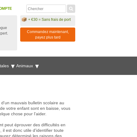
OMPTE
+ €30 = Sans frais de port
ogue
Commandez maintenant,
xpert.
payez plus tard
tales
Animaux
d'un mauvais bulletin scolaire au
s de votre enfant sont en baisse, vous
elque chose pour l'aider.
t peut éprouver des difficultés en
e
, il est donc utile d'identifier toute
 aurez déterminé les raisons des