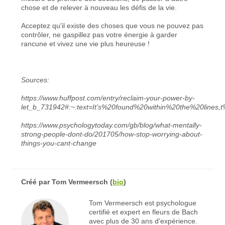
chose et de relever à nouveau les défis de la vie.
Acceptez qu'il existe des choses que vous ne pouvez pas
contrôler, ne gaspillez pas votre énergie à garder
rancune et vivez une vie plus heureuse !
Sources:
https://www.huffpost.com/entry/reclaim-your-power-by-
let_b_731942#:~:text=It's%20found%20within%20the%20lines
https://www.psychologytoday.com/gb/blog/what-mentally-
strong-people-dont-do/201705/how-stop-worrying-about-
things-you-cant-change
Créé par
Tom Vermeersch
(
bio
)
Tom Vermeersch est psychologue
certifié et expert en fleurs de Bach
avec plus de 30 ans d'expérience.