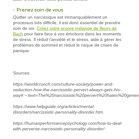
- Prenez soin de vous
Quitter un narcissique est immanquablement un
processus très difficile, il est donc essentiel de prendre
soin de soi.
Créez votre propre mélange de fleurs de
Bach
pour faire face à vos émotions dans les moments
de stress. Il réduit l'anxiété et le stress, aide à gérer les
problèmes de sommeil et réduit le risque de crises de
panique.
Sources:
https://worldcrunch.com/culture-society/power-and-
seduction-how-the-narcissistic-pervert-always-gets-his-
way#:~:text=The%20narcissistic%20pervert%20hates%20gene
https://www.helpguide.org/articles/mental-
disorders/narcissistic-personality-disorder.htm.
https://humanperformancepsychology.com/how-to-deal-
with-perverse-narcissistic-personality-disorder/