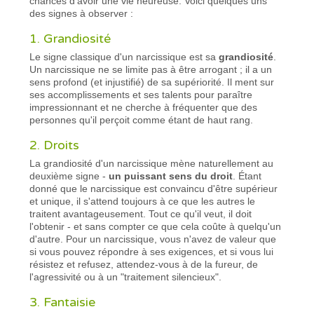
chances d'avoir une vie heureuse. Voici quelques uns
des signes à observer :
1. Grandiosité
Le signe classique d'un narcissique est sa
grandiosité
.
Un narcissique ne se limite pas à être arrogant ; il a un
sens profond (et injustifié) de sa supériorité. Il ment sur
ses accomplissements et ses talents pour paraître
impressionnant et ne cherche à fréquenter que des
personnes qu'il perçoit comme étant de haut rang.
2. Droits
La grandiosité d'un narcissique mène naturellement au
deuxième signe -
un puissant sens du droit
. Étant
donné que le narcissique est convaincu d'être supérieur
et unique, il s'attend toujours à ce que les autres le
traitent avantageusement. Tout ce qu'il veut, il doit
l'obtenir - et sans compter ce que cela coûte à quelqu'un
d'autre. Pour un narcissique, vous n'avez de valeur que
si vous pouvez répondre à ses exigences, et si vous lui
résistez et refusez, attendez-vous à de la fureur, de
l'agressivité ou à un "traitement silencieux".
3. Fantaisie